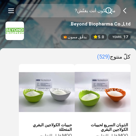
Beyond Biopharma Co.,Ltd.
17
5.0
يدقّق ممون
YEARS
كلّ منتوج
(529)
الذوبان السريع لحبيبات
حبيبات الكولاجين البقري
الكولاجين البقري
المتحللة
MOQ:
قابل للتفاوض
MOQ:
قابل للتفاوض