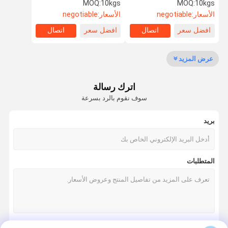
عملية التحلل الإنزيمي
المخاطية
MOQ:
10kgs
MOQ:
10kgs
الأسعار:
negotiable
الأسعار:
negotiable
افضل سعر
اتصال
افضل سعر
اتصال
مراقبة الجودة
اتصل بنا
اطلب اقتباس
Company
News
عرض المزيد
تحلل الكولاجين الببتيد
اترك رسالة
مسحوق الكولاجين بالماء
سوف نقوم بالرد بسرعة
مسحوق الجيلاتين للأكل
بريد
غير مضغوط النوع الثاني الكولاجين
النوع الثاني الدجاج الكولاجين
المتطلبات
مسحوق كولاجين السمك
البقري النوع الثاني الكولاجين
حبيبات كولاجين السمك