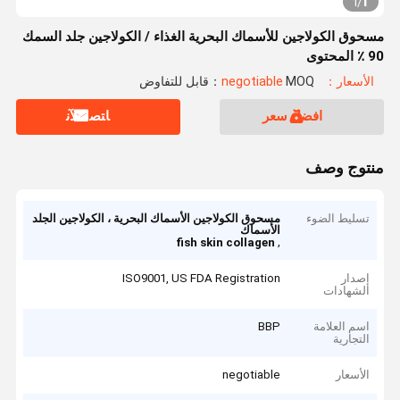
1
1
/
مسحوق الكولاجين للأسماك البحرية الغذاء / الكولاجين جلد السمك
90 ٪ المحتوى
الأسعار：negotiable
MOQ：قابل للتفاوض
افضل سعر
ﺎﺘﺼﻟ ﺍﻶﻧ
منتوج وصف
تسليط الضوء
مسحوق الكولاجين الأسماك البحرية ، الكولاجين الجلد
الأسماك
,
fish skin collagen
إصدار
ISO9001, US FDA Registration
الشهادات
اسم العلامة
BBP
التجارية
الأسعار
negotiable