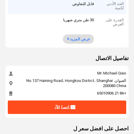
الحد الأدنى
قابل للتفاوض
لكمية
القدرة على
30 طن متري شهريا
العرض
عرض المزيد
تفاصيل الاتصال
Mr. Michael Qiao
العنوان: No.137 Haining Road، Hongkou Distrct، Shanghai
200080 China
+86 21 65010906
ﺎﺘﺼﻟ ﺍﻶﻧ
احصل على افضل سعر ل