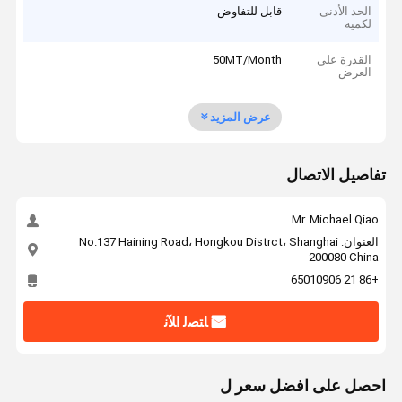
الحد الأدنى
قابل للتفاوض
لكمية
القدرة على
50MT/Month
العرض
عرض المزيد
تفاصيل الاتصال
Mr. Michael Qiao
العنوان: No.137 Haining Road، Hongkou Distrct، Shanghai
200080 China
+86 21 65010906
ﺎﺘﺼﻟ ﺍﻶﻧ
احصل على افضل سعر ل