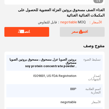
1
1
/
الغذاء الصف مسحوق بروتين العزلة العضوية للحصول على
المكملات الغذائية الغذائية
الأسعار：negotiable
MOQ：قابل للتفاوض
افضل سعر
ﺎﺘﺼﻟ ﺍﻶﻧ
منتوج وصف
تسليط الضوء
بروتين الصويا عزل مسحوق ، مسحوق بروتين الصويا
مسحوق
,
soy protein concentrate powder
إصدار
ISO9001, US FDA Registration
الشهادات
اسم العلامة
BBP
التجارية
الأسعار
negotiable