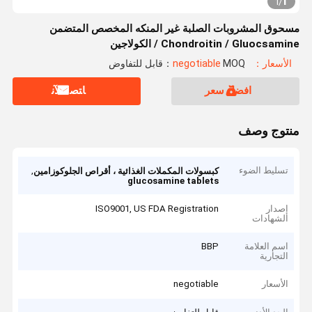
1
1
/
مسحوق المشروبات الصلبة غير المنكه المخصص المتضمن
Chondroitin / Gluocsamine / الكولاجين
الأسعار：negotiable
MOQ：قابل للتفاوض
افضل سعر
ﺎﺘﺼﻟ ﺍﻶﻧ
منتوج وصف
تسليط الضوء
,
كبسولات المكملات الغذائية ، أقراص الجلوكوزامين
glucosamine tablets
إصدار
ISO9001, US FDA Registration
الشهادات
اسم العلامة
BBP
التجارية
الأسعار
negotiable