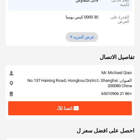
الحد الأدنى
قابل للتفاوض
لكمية
القدرة على
30 0000 كيس يوميا
العرض
عرض المزيد
تفاصيل الاتصال
Mr. Michael Qiao
العنوان: No.137 Haining Road، Hongkou Distrct، Shanghai
200080 China
+86 21 65010906
ﺎﺘﺼﻟ ﺍﻶﻧ
احصل على افضل سعر ل