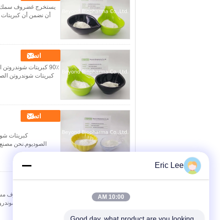
يستخرج غضروف سمك الق
اتصل
90٪ كبريتات شوندروت
كبريتات شوندروتن الصوديوم.لقد
اتصل
كبريتات شون
Eric Lee
اتصل
البقرة أصل الغضروف مسح
10:00 AM
Good day, what product are you looking 