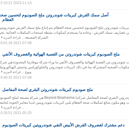
2023-11-13 15:10:21
أصل سمك القرش كبريتات شوندروتن ملح الصوديوم لتحسين صحة
العظام
تات شوندروتن ملح الصوديوم لتحسين صحة العظام يتم إنتاج ملح سمك القرش شوندرويتين
من غضاريف سمك القرش ، وعادة ما يستخدم كمكونات نشطة لمنتجات المكملات الغذائية. نحن
الشركة المصنعة ...
قراءة المزيد
2021-07-08 16:01:16
ملح الصوديوم كبريتات شوندروتن من القصبة الهوائية والغضروف الأنفي
ت شوندروتن من القصبة الهوائية والغضروف الأنفي ما وراء شركة بيوفارما المحدودة.هي شركة
مكونات الصحية المشتركة بما في ذلك كبريتات شوندروتن والجلوكوزامين وحمض الهيالورونيك
ونوع ...
قراءة المزيد
2021-07-08 10:46:32
ملح صوديوم كبريتات شوندروتن البقري لصحة المفاصل
ملح صوديوم كبريتات شوندروتن البقري لصحة المفاصل شركتنا Beyond Biopharma هي شركة مصنعة لملح الصود
ات وهو مكون شائع لمكملات صحة العظام.تلبي كبريتات شوندرويتين لدينا معايير الجودة لجامعة
...
قراءة المزيد
2021-05-25 10:26:51
دعم مشترك لغضروف القرش الأبيض النقي شوندرويتين كبريتات الصوديوم