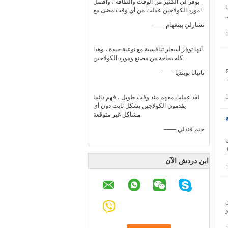
يوفر لي الكثير من الوقت والطاقة ، وأفضل
مورد الكولاجين عملت من أي وقت مضى مع!
.
—— تشارلي بينغهام
أنها توفر أسعار تنافسية مع نوعية جيدة ، وهذا
كله بحاجة من مصنع ومورد الكولاجين.
—— تاتيانا بوينديا
لقد عملت معهم منذ وقت طويل ، فهم دائما
يقدمون الكولاجين بشكل ثابت دون أي
مشاكل غير متوقعة.
ة
—— جيم فندلي
الصوديوم.نحن مصنع معتمد من NSF-GMP لكبريتات شوندروتن الصوديوم بنقاوة 90٪ بواسطة طريقة معايرة CPC.
ابن دردش الآن
من منشأة الإنتاج لمصنعنا NSF-GMP ، وتم التحقق من ISO9001 و