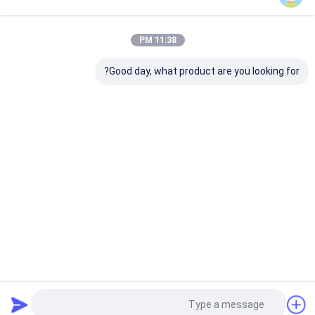
11:38 PM
المتطلبات
Good day, what product are you looking for?
استمر
منزل
حول نا
اتصل بنا
Desktop Site
خريطة الموقع
Privacy Policy
جودة
تحلل الكولاجين الببتيد
مصنع الصين.Copyright © 2026 Beyond
Biopharma Co.,Ltd.. All Rights Reserved.