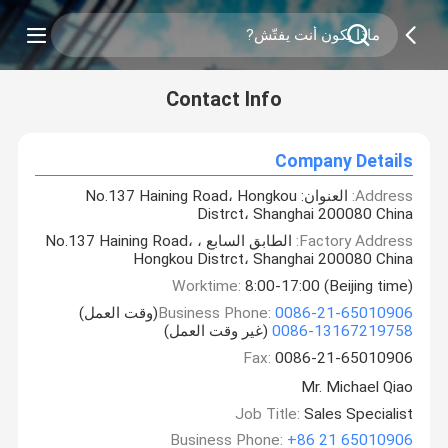
Contact Info
Company Details
Address:
العنوان: No.137 Haining Road، Hongkou
Distrct، Shanghai 200080 China
Factory Address:
الطابق السابع ، No.137 Haining Road،
Hongkou Distrct، Shanghai 200080 China
Worktime:
8:00-17:00 (Beijing time)
0086-21-65010906
Business Phone:
(وقت العمل)
0086-13167219758
(غير وقت العمل)
Fax:
0086-21-65010906
Mr. Michael Qiao
Job Title:
Sales Specialist
Business Phone:
+86 21 65010906