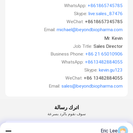
WhatsApp:
+861865745785
Skype:
live:sales_87476
WeChat:
+8618657345785
Email:
michael@beyondbiopharma.com
Mr. Kevin
Job Title:
Sales Director
Business Phone:
+86 21 65010906
WhatsApp:
+8613482884055
Skype:
kevin.gu123
WeChat:
+86 13482884055
Email:
sales@beyondbiopharma.com
اترك رسالة
سوف نقوم بالرد بسرعة
Email
Eric Lee