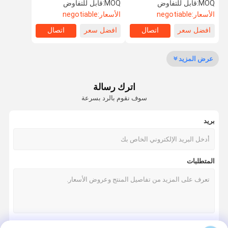
الهيالورونيك الأبيض
المفاصل في الركبة
MOQ:
قابل للتفاوض
MOQ:
قابل للتفاوض
الأسعار:
negotiable
الأسعار:
negotiable
افضل سعر
اتصال
افضل سعر
اتصال
مراقبة الجودة
اتصل بنا
اطلب اقتباس
Company
News
عرض المزيد
تحلل الكولاجين الببتيد
اترك رسالة
مسحوق الكولاجين بالماء
سوف نقوم بالرد بسرعة
مسحوق الجيلاتين للأكل
بريد
غير مضغوط النوع الثاني الكولاجين
النوع الثاني الدجاج الكولاجين
المتطلبات
مسحوق كولاجين السمك
البقري النوع الثاني الكولاجين
حبيبات كولاجين السمك