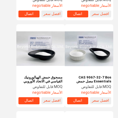
الأسعار:
negotiable
الأسعار:
negotiable
افضل سعر
اتصال
افضل سعر
اتصال
CAS 9067-32-7 Bos
مسحوق حمض الهيالورونيك
Essentials مصل حمض
القياسي في الاتحاد الأوروبي
الهيالورونيك النقي مسحوق
GMP لحماية صحة المفاصل /
MOQ:
قابل للتفاوض
MOQ:
قابل للتفاوض
أبيض كريستال
العيون
الأسعار:
negotiable
الأسعار:
negotiable
افضل سعر
اتصال
افضل سعر
اتصال