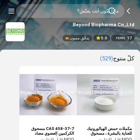
Beyond Biopharma Co.,Ltd.
17
5.0
يدقّق ممون
YEARS
كلّ منتوج
(529)
مكملات حمض الهيالورونيك
CAS 458-37-7 مسحوق
للعناية بالبشرة ، مسحوق
الكركمين العضوي مضاد
هيالورونات الصوديوم الصحي
للسرطان أداء جيد
MOQ:
قابل للتفاوض
MOQ:
قابل للتفاوض