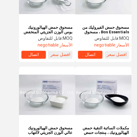
مسحوق حمض الفيروليك من
مسحوق حمض الهيالورونيك
Bos Essentials ، مسحوق
بوس الوزن الجزيئي المنخفض
مصل حمض الهيالورونيك النقي
لصناعة مستحضرات التجميل
MOQ:
قابل للتفاوض
MOQ:
قابل للتفاوض
الأسعار:
negotiable
الأسعار:
negotiable
افضل سعر
اتصال
افضل سعر
اتصال
مسكن
منتجات
معلومات عنا
جولة في
المعمل
مكملات السائبة النقية حمض
مسحوق حمض الهيالورونيك
الهيالورونيك ، منتجات حمض
عالي الوزن الجزيئي لالتهاب