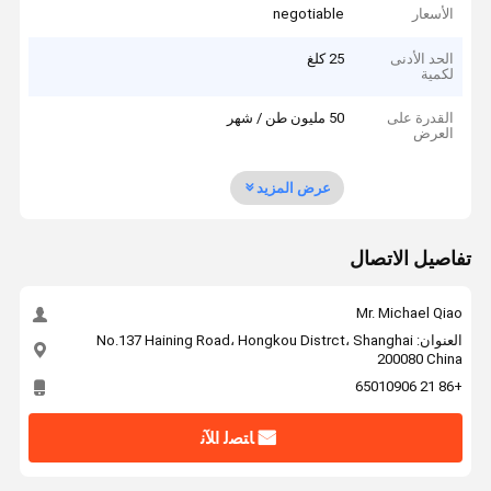
الأسعار
negotiable
الحد الأدنى
25 كلغ
لكمية
القدرة على
50 مليون طن / شهر
العرض
عرض المزيد
تفاصيل الاتصال
Mr. Michael Qiao
العنوان: No.137 Haining Road، Hongkou Distrct، Shanghai
200080 China
+86 21 65010906
ﺎﺘﺼﻟ ﺍﻶﻧ