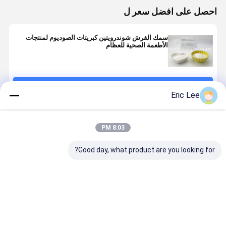
احصل على افضل سعر ل
سمك القرش شوندرويتين كبريتات الصوديوم لمنتجات
الأطعمة الصحية للعظام
استمر
Eric Lee
المنتجات الموصى بها
8:03 PM
Good day, what product are you looking for?
USP 90%
سمك القرش
الكوندرويتين
أصل سمك
كوندرويتين
الكوندرويتين
الكبريتيني
القرش كبري
الكبريتيني
كبريتات
البقري له تأثير
شوندروتن م
للقرش فعال
الصوديوم 90%
وقائي على صحة
الصوديوم
لصحة المفاصل
من غضروف
المفاصل
لتحسين صح