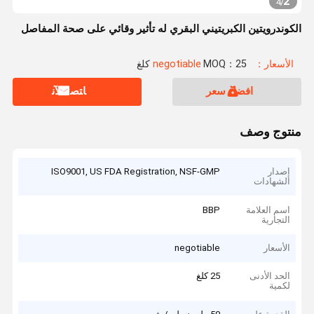
2
4
/
الكوندرويتين الكبريتيني البقري له تأثير وقائي على صحة المفاصل
الأسعار：negotiable
MOQ：25 كلغ
افضل سعر
ﺎﺘﺼﻟ ﺍﻶﻧ
منتوج وصف
إصدار
ISO9001, US FDA Registration, NSF-GMP
الشهادات
اسم العلامة
BBP
التجارية
الأسعار
negotiable
الحد الأدنى
25 كلغ
لكمية