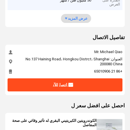
القدرة على
50 مليون طن / شهر
العرض
عرض المزيد
تفاصيل الاتصال
Mr. Michael Qiao
العنوان: No.137 Haining Road، Hongkou Distrct، Shanghai
200080 China
+86 21 65010906
ﺎﺘﺼﻟ ﺍﻶﻧ
احصل على افضل سعر ل
الكوندرويتين الكبريتيني البقري له تأثير وقائي على صحة
المفاصل