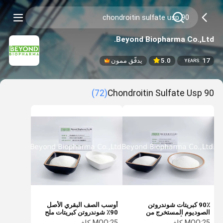
Beyond Biopharma Co.,Ltd.
17
5.0
يدقّق ممون
YEARS
(72)
90 Chondroitin Sulfate Usp
90٪ كبريتات شوندروتن
أوسب الصف البقري الأصل
الصوديوم المستخرج من
90٪ شوندروتن كبريتات ملح
غضاريف الأبقار
الصوديوم
25 كلغ
MOQ:
25 كلغ
MOQ: