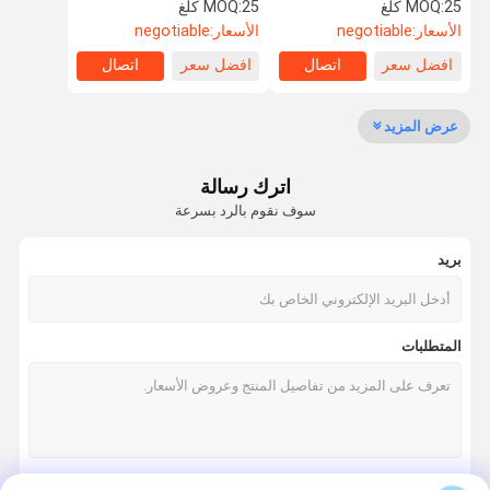
25 كلغ
MOQ:
25 كلغ
MOQ:
الأسعار:
negotiable
الأسعار:
negotiable
افضل سعر
اتصال
افضل سعر
اتصال
مراقبة الجودة
اتصل بنا
اطلب اقتباس
Company
News
عرض المزيد
تحلل الكولاجين الببتيد
اترك رسالة
مسحوق الكولاجين بالماء
سوف نقوم بالرد بسرعة
مسحوق الجيلاتين للأكل
بريد
غير مضغوط النوع الثاني الكولاجين
النوع الثاني الدجاج الكولاجين
المتطلبات
مسحوق كولاجين السمك
البقري النوع الثاني الكولاجين
حبيبات كولاجين السمك