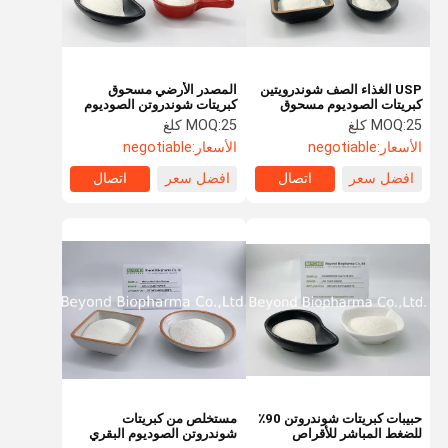
USP الغذاء الصف شوندرويتين
المصدر الأرضي مسحوق
كبريتات الصوديوم مسحوق
كبريتات شوندروتن الصوديوم
90٪ CPC
CPC 90٪
25 كلغ
MOQ:
25 كلغ
MOQ:
الأسعار:
negotiable
الأسعار:
negotiable
افضل سعر
اتصال
افضل سعر
اتصال
مسكن
منتجات
معلومات عنا
جولة في
المعمل
حبيبات كبريتات شوندروتن 90٪
مستخلص من كبريتات
للضغط المباشر للأقراص
شوندروتن الصوديوم البقري