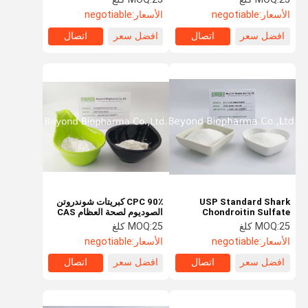
الأسعار:
negotiable
الأسعار:
negotiable
افضل سعر
اتصال
افضل سعر
اتصال
USP Standard Shark
CPC 90٪ كبريتات شوندروتن
Chondroitin Sulfate
الصوديوم لصحة العظام CAS
Sodium المستخرج من
9082-07-9
25 كلغ
MOQ:
25 كلغ
MOQ:
غضروف القرش لمكملات صحة
الأسعار:
negotiable
الأسعار:
negotiable
العظام
افضل سعر
اتصال
افضل سعر
اتصال