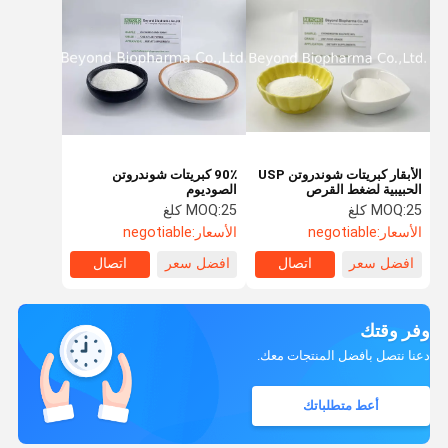
الأبقار كبريتات شوندروتن USP
90٪ كبريتات شوندروتن
الحبيبية لضغط القرص
الصوديوم
25 كلغ
MOQ:
25 كلغ
MOQ:
الأسعار:
negotiable
الأسعار:
negotiable
افضل سعر
اتصال
افضل سعر
اتصال
وفر وقتك
دعنا نتصل بأفضل المنتجات معك.
أعط متطلباتك