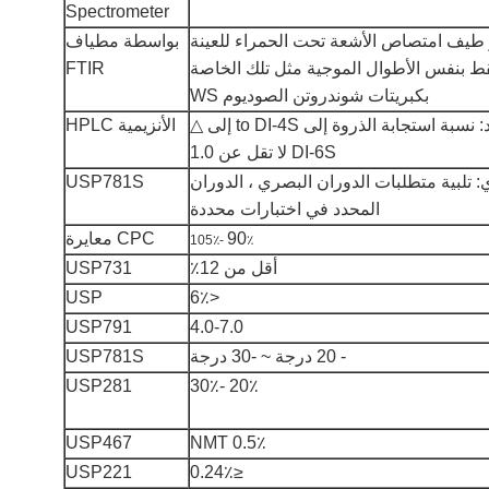
Spectrometer
طيف امتصاص الأشعة تحت الحمراء للعينة
بواسطة مطياف
ط بنفس الأطوال الموجية مثل تلك الخاصة
FTIR
بكبريتات شوندروتن الصوديوم WS
تكوين السكاريد: نسبة استجابة الذروة إلى to DI-4S إلى △
الأنزيمية HPLC
DI-6S لا تقل عن 1.0
: تلبية متطلبات الدوران البصري ، الدوران
USP781S
المحدد في اختبارات محددة
90
CPC معايرة
٪ -105٪
أقل من 12٪
USP731
USP
<6٪
USP791
4.0-7.0
- 20 درجة ~ -30 درجة
USP781S
USP281
20٪ -30٪
USP467
NMT 0.5٪
USP221
≤0.24٪