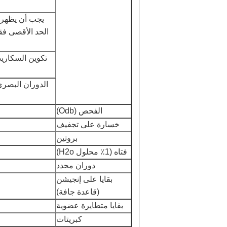
يجب أن يظهر 
الحد الأقصى فق
الدوران البصري
الفحص (Odb)
خسارة على تجفيف
بروتين
فتاه (1٪ محلول H2o)
دوران محدد
بقايا على إنجيشن
(قاعدة جافة)
بقايا متطايرة عضوية
كبريتات