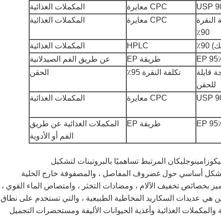
USP 9
CPC معايرة
المكملات الغذائية
 النقرة
CPC معايرة
المكملات الغذائية
90٪
) 90٪
HPLC
المكملات الغذائية
95٪ E
طريقة EP
عن طريق الفم الصيدلانية
ة قابلة
تكلفة النقرة 95٪
الحقن
للحقن
USP 9
CPC معايرة
المكملات الغذائية
95٪ E
طريقة EP
المكملات الغذائية عن طريق
الفم أو الأدوية
 هي نوع من الجليكوزامينوجليكان المرتبط تساهميًا بالبروتينات لتشكيل
ن بشكل أساسي حول غضروف المفاصل ، والمصفوفة خارج الخلية
تميز بخصائص تخفيف الآلام ، ومضادات التخثر ، وامتصاص الماء القوي ،
ن هي عديدات السكاريد المخاطية الطبيعية ، والتي تستخدم على نطاق
 والمكملات الغذائية وأغذية الحيوانات الأليفة ومستحضرات التجميل