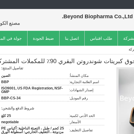
Beyond Biopharma Co.,Ltd.
مصنع الكول
لشركة
طلب اقتباس
اتصل بنا
ضبط الجودة
جولة في الم
بريتات شوندروتن البقري 90٪ للمكملات المشتركة
تفاصيل المنتج:
مكان المنشأ:
الصين
اسم العلامة التجارية:
BBP
ISO9001, US FDA Registration, NSF-
إصدار الشهادات:
GMP
رقم الموديل:
BBP-CS-34
شروط الدفع والشحن:
الحد الأدنى لكمية:
25 كلغ
الأسعار:
negotiable
25 كجم / طبل ، التعبئة الداخلية: أكياس PE
تفاصيل التغليف:
مزدوجة ، التغليف الخارجي: أسطوانة الورق