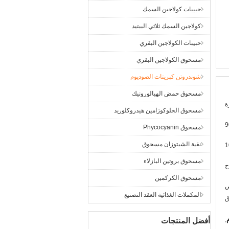
حبيبات كولاجين السمك
كولاجين السمك ثلاثي الببتيد
حبيبات الكولاجين البقري
مسحوق الكولاجين البقري
شوندروتن كبريتات الصوديوم
مسحوق حمض الهيالورونيك
مسحوق الجلوكوزامين هيدروكلوريد
مسحوق Phycocyanin
نقية الشيتوزان مسحوق
1
مسحوق بروتين البازلاء
مسحوق الكركمين
ص
المكملات الغذائية العقد التصنيع
ق
,
أفضل المنتجات