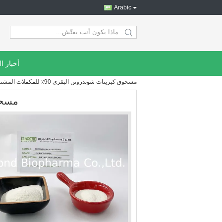
Arabic
search
أخبار ا
مسحوق كبريتات شوندروتن البقري 90٪ للمكملات المشتركة
مسحوق ك