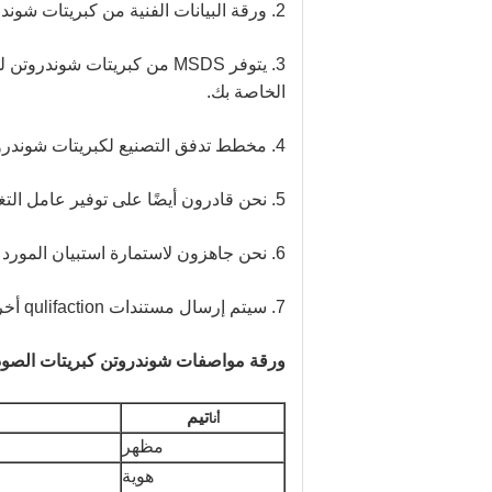
2. ورقة البيانات الفنية من كبريتات شوندروتن متاحة للمراجعة
3. يتوفر MSDS من كبريتات شو
الخاصة بك.
4. مخطط تدفق التصنيع لكبريتات شوندروتن متاح للفحص الخاص بك
5. نحن قادرون أيضًا على توفير عامل التغذية لكبريتات شوندروتن لفحصك.
6. نحن جاهزون لاستمارة استبيان المورد من شركتك.
7. سيتم إرسال مستندات qulifaction أخرى إليك بناءً على طلباتك.
ورقة مواصفات شوندروتن كبريتات الصودي
تيم
أنا
مظهر
هوية