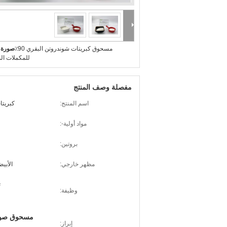
مسحوق كبريتات شوندروتن البقري 90٪
صورة ك
للمكملات ال
مفصلة وصف المنتج
اسم المنتج:
كبريتا
مواد أولية-:
بروتين:
مظهر خارجي:
الأبي
ت
وظيفة:
مسحوق صودي
إبراز: