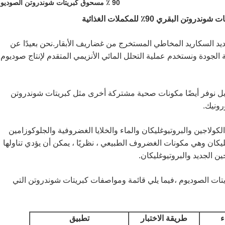
90 ٪ مسحوق كبريتات شوندروتن الصوديوم
تن البقري 90٪ للمكملات الغذائية
د السكاريد المخاطي المستخرج من غضاريف الأبقار.نحن بعيدًا عن
ية الجودة ونستخدم عملية التحلل المائي الأنزيمي المتقدم لإنتاج صوديوم
بل نوفر أيضًا مكونات صحية مشتركة أخرى مثل كبريتات شوندروتن
رونيك.
لكولاجين والبروتيوغليكان والماء والخلايا الغضروفية والجلوكوزامين
كان وهي مكونات الغضروف الطبيعي ، نظريًا ، يمكن أن يؤدي تناولها
جين الجديد والبروتيوغليكان.
ات الصوديوم ،
فيما يلي قائمة ومواصفات كبريتات شوندروتن التي
ء
طريقة الاختبار
تطبيق