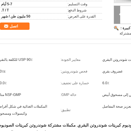
وقت التسليم:
5-7 أيام
شروط الدفع:
T / T.
القدرة على العرض:
50 مليون طن / شهر
اتصل
بيرة :
مشتركة
ت شوندروتن البقري
معايير الجودة:
USP 90٪ للكلفة بالنقرة
غضروف بقري
فحص شوندرويتين:
≥90٪
6.0٪
خسارة على تجفيف:
0.0٪
ض إلى مسحوق أبيض
حالة GMP:
NSF-GMP متاح
عزيز صحة المفاصل
المكملات الغذائية في شكل أقرا
تطبيق:
وكبسولات ومسحو
وم كبريتات شوندروتن البقري
مكملات مشتركة شوندروتن كبريتات الصوديوم
,