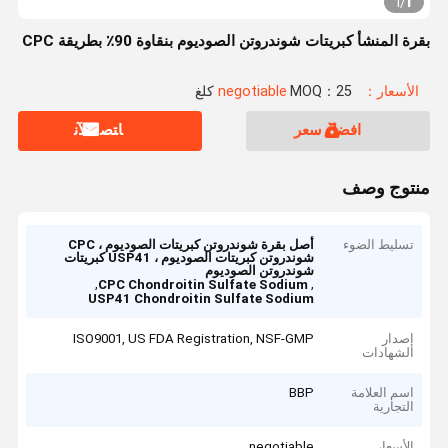
1
1
/
بقرة المنشأ كبريتات شوندروتن الصوديوم بنقاوة 90٪ بطريقة CPC
الأسعار：negotiable
MOQ：25 كلغ
افضل سعر
ﺎﺘﺼﻟ ﺍﻶﻧ
منتوج وصف
تسليط الضوء
أصل بقرة شوندروتن كبريتات الصوديوم ، CPC
شوندروتن كبريتات الصوديوم ، USP41 كبريتات
شوندروتن الصوديوم
,
,
CPC Chondroitin Sulfate Sodium
USP41 Chondroitin Sulfate Sodium
إصدار
ISO9001, US FDA Registration, NSF-GMP
الشهادات
اسم العلامة
BBP
التجارية
الأسعار
negotiable