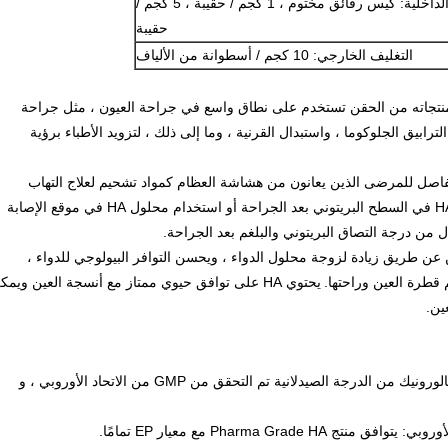
التعبئة الداخلية: كيس رقائق مختوم ، 1 كجم / حقيبة ، 5 كجم /
حقيبة
التغليف الخارجي: 10 كجم / أسطوانة من الألياف
منتجاته من الحقن تستخدم على نطاق واسع في جراحة العيون ، مثل جراحة
ترابيق الجلوكوما ، واستبدال القرنية ، وما إلى ذلك ، لتزويد الأطباء برؤية
صل للمرضى الذين يعانون من هشاشة العظام كمواد تشحيم لعلاج التهاب
أظهرت الدراسات أن حقن محلول HA في السطح البريتوني بعد الجراحة أو استخدام محلول HA في موقع الإصابة
ل من درجة التصاق البريتوني والبلغم بعد الجراحة.
عين عن طريق زيادة لزوجة محلول الدواء ، ويحسن التوافر البيولوجي للدواء ،
 قطرة العين وراحتها.
يحتوي HA على توافق حيوي ممتاز مع أنسجة العين ويمك
ين.
1. GMP و DMF: الشركة المصنعة لحمض الهيالورونيك من الدرجة الصيدلانية تم التحقق من GMP من الاتحاد الأوروبي ، و