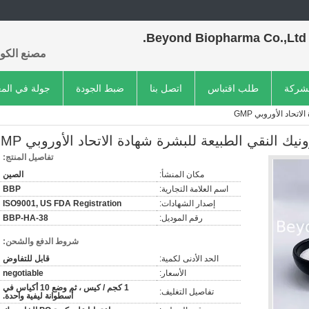
Beyond Biopharma Co.,Ltd.
مصنع الكول
لشركة
طلب اقتباس
اتصل بنا
ضبط الجودة
جولة في الم
حاد الأوروبي GMP
 النقي الطبيعة للبشرة شهادة الاتحاد الأوروبي GMP
تفاصيل المنتج:
مكان المنشأ:
الصين
اسم العلامة التجارية:
BBP
إصدار الشهادات:
ISO9001, US FDA Registration
رقم الموديل:
BBP-HA-38
شروط الدفع والشحن:
الحد الأدنى لكمية:
قابل للتفاوض
الأسعار:
negotiable
1 كجم / كيس ، ثم وضع 10 أكياس في
تفاصيل التغليف:
أسطوانة ليفية واحدة.