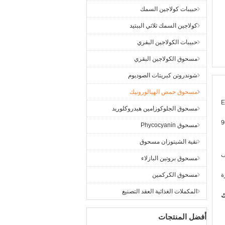
حبيبات كولاجين السمك
كولاجين السمك ثلاثي الببتيد
حبيبات الكولاجين البقري
مسحوق الكولاجين البقري
شوندروتن كبريتات الصوديوم
مسحوق حمض الهيالورونيك
مسحوق الجلوكوزامين هيدروكلوريد
9
مسحوق Phycocyanin
نقية الشيتوزان مسحوق
ف
مسحوق بروتين البازلاء
ة
مسحوق الكركمين
المكملات الغذائية العقد التصنيع
ك
أفضل المنتجات