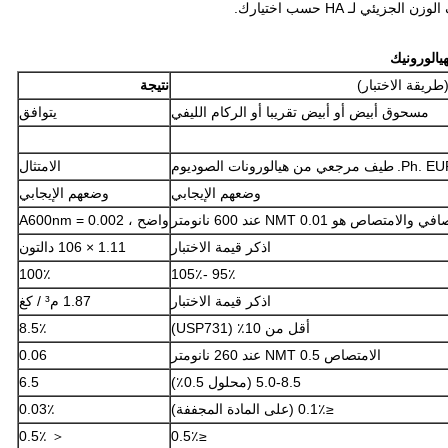
الورونيك
ريقة الاختبار)
نتيجة
مسحوق أبيض أو أبيض تقريبا أو الركام الليفي
يتوافق
طيف مرجعي من هيالورونات الصوديوم
الامتثال
وضعهم الإيجابي
وضعهم الإيجابي
في والامتصاص هو NMT 0.01 عند 600 نانومتر
واضح ، A600nm = 0.002
اذكر قيمة الاختبار
1.11 × 106 دالتون
100٪
95٪ -105٪
اذكر قيمة الاختبار
1.87 م³ / كغ
أقل من 10٪ (USP731)
8.5٪
الامتصاص NMT 0.5 عند 260 نانومتر
0.06
5.0-8.5 (محلول 0.5٪)
6.5
≤0.1٪ (على المادة المجففة)
0.03٪
＜ 0.5٪
≤0.5٪