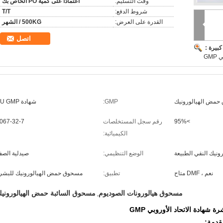
وقت التسليم:
اعتمادا على كمية PO الخاص بك
شروط الدفع:
T/T
القدرة على العرض:
500KG / الشهر
اتصل
بيرة :
GM
مض الهيالورونيك
GMP:
شهادة EU GMP
>95%
رقم سجل المستخلصات
067-32-7
الكيميائية:
نيك النقي الطبيعة
الوضع التنظيمي:
صيدلية الص
نعم ، DMF متاح
تطبيق:
مسحوق حمض الهيالورونيك للبشر
مسحوق هيالورونات الصوديوم
مسحوق السائبة حمض الهيالوروني
,
شهادة الاتحاد الأوروبي GMP
قدمة: