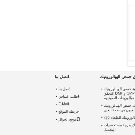
حمض الهيالورونيك
اتصل بنا
ة حمض الهيالورونيك
اتصل بنا
السائبة مسحوق ، GMP و DMF التحقق
اطلب اقتباس
هيالورونات الصوديوم
E-Mail
ف حمض الهيالورونيك
عيون من صحة العين
خريطة الموقع
ورونيك للطعام 90٪
موقع الجوال
يك بدرجة مستحضرات
التجميل