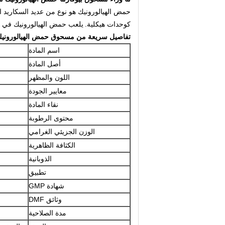
كوحدات هيكلية.
يلعب حمض الهيالورونيك في الج
تفاصيل سريعة من مسحوق حمض الهيالوروني
اسم المادة
أصل المادة
اللون والمظهر
معايير الجودة
نقاء المادة
محتوى الرطوبة
الوزن الجزيئي الغرامي
الكثافة الظاهرية
الذوبانية
تطبيق
شهادة GMP
وثائق DMF
مدة الصلاحية