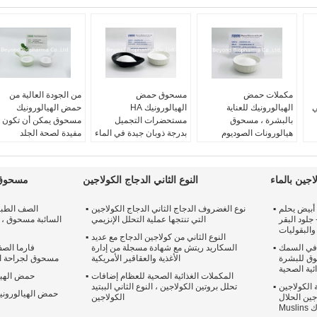
مكملات حمض
مسحوق حمض
من الجودة العالية من
ي
الهيالورونيك للعناية
الهيالورونيك HA
حمض الهيالورونيك
بالبشرة ، مسحوق
مستحضرات التجميل
مسحوق يمكن أن تكون
هيالورونات الصوديوم
بدرجة ذوبان جيدة في الماء
مفيدة لصحة الجلد
الصحي
اسم المنتج:
مسحوق
اسم المنتج:
مسحوق
اسم المنتج:
مكمل حمض
حمض الهيالورونيك
حمض الهيالورونيك
الهيالورونيك
نقاء:
٪ 90٪
اللون:
الأبيض
جين بالماء
النوع الثاني الدجاج الكولاجين
مسحوق 
GMP:
شهادة EU GMP
CAS رقم.:
9067-32-7
نقاوة:
＞ 90٪
ريقة
فحص HA:
>95%
معايير الجودة:
معيار داخلي
رائحة:
عديم الترتيب
أبيض يحلم
نوع الغضروف الدجاج الثاني الدجاج الكولاجين
الصف الطبي
رقم سجل المستخلصات
جلود البقر
التي تنتجها عملية التحلل الإنزيمي
الكيميائية:
9067-32-7
والبقوليات
النوع الثاني من كولاجين الدجاج مع عديد
 في السمك
السكاريد ريتش مع شهادة مسجلة من إدارة
فارما الص
وق للبشرة
الأغذية والعقاقير الأمريكية
مسحوق لجراحة ال
ئية الصحية
المكملات الغذائية الصحية للعظام إضافات
حمض الهيال
 الكولاجين
تحلل بروتين الكولاجين ، النوع الثاني الببتيد
حمض الهيالورون
لاجين الحلال
الكولاجين
Musl