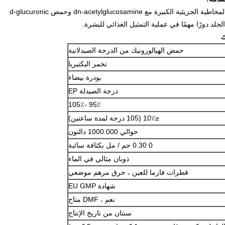
حمض الهيالورونيك هو نوع من عديد السكاريد المخاطية الجزيئية الكبيرة مع dn-acetylglucosamine وحمض d-glucuronic
لد دورًا مهمًا في عملية التمثيل الغذائي للبشرة.
ك
حمض الهيالورونيك من الدرجة الصيدلانية
تخمر البكتيريا
بودرة بيضاء
درجة الصيدلة EP
95٪ -105٪
≤10٪ (105 درجة لمدة ساعتين)
حوالي 1000.000 دالتون
0 0.30 جم / مل بكثافة سائبة
ذوبان مثالي في الماء
قطرات فارما للعين ، حرق مرهم موضعي
شهادة EU GMP
نعم ، DMF متاح
سنتان من تاريخ الإنتاج