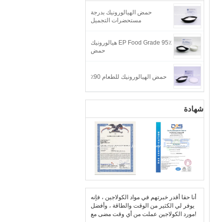
حمض الهيالورونيك بدرجة
مستحضرات التجميل
95٪ EP Food Grade هيالورونيك
حمض
حمض الهيالورونيك للطعام 90٪
شهادة
أنا حقا أقدر خبرتهم في مواد الكولاجين ، فإنه
يوفر لي الكثير من الوقت والطاقة ، وأفضل
مورد الكولاجين عملت من أي وقت مضى مع!