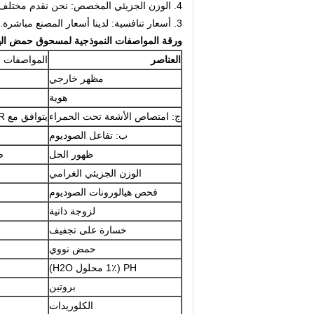
4. الوزن الجزيئي المخصص: نحن نقدم مختلف الوزن الجزيئي لـ HA حسب اختيارك.
3. أسعار تنافسية: لدينا أسعار المصنع مباشرة.
ورقة المواصفات النموذجية لمسحوق حمض الهي
العناصر
المواصفات (ط
مظهر خارجي
هوية
ج: امتصاص الأشعة تحت الحمراء
يتوافق مع Ph. EUR.
ب: تفاعل الصوديوم
ظهور الحل
صا
الوزن الجزيئي الغرامي
فحص هيالورونات الصوديوم
لزوجة ذاتية
خسارة على تجفيف
حمض نووي
PH (1٪ محلول H2O)
بروتين
الكلوريدات