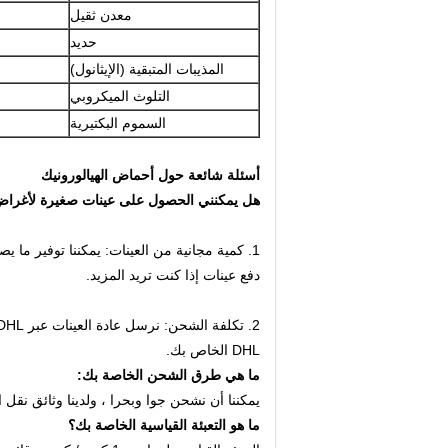
معدن ثقيل
حديد
المذيبات المتبقية (الإيثانول)
التلوث الميكروبي
السموم البكتيرية
أسئلة شائعة حول أحماض الهيالورونيك
هل يمكنني الحصول على عينات صغيرة لأغراض 
1. كمية مجانية من العينات: يمكننا توفير ما يصل إلى 50 جرامًا من عينات خالية من حمض الهيالورونيك لغرض الاختبار.
دفع عينات إذا كنت تريد المزيد.
2. تكلفة الشحن: نرسل عادة العينات عبر DHL.
DHL الخاص بك.
ما هي طرق الشحن الخاصة بك:
يمكننا أن نشحن جوا وبحرا ، ولدينا وثائق نقل
ما هو التعبئة القياسية الخاصة بك؟