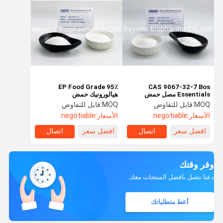
95٪ EP Food Grade
CAS 9067-32-7 Bos
Essentials مصل حمض
هيالورونيك حمض
الهيالورونيك النقي مسحوق
MOQ:
قابل للتفاوض
MOQ:
قابل للتفاوض
أبيض كريستال
الأسعار:
negotiable
الأسعار:
negotiable
افضل سعر
اتصال
افضل سعر
اتصال
وفر وقتك
دعنا نتصل بأفضل المنتجات معك.
أعط متطلباتك