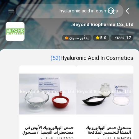
Beyond Biopharma Co.,Ltd.
17
5.0
يدقّق ممون
YEARS
(52)
Hyaluronic Acid In Cosmetics
مسحوق حمض الهيالورونيك
حمض الهيالورونيك الأبيض في
المنشأ للتخسيس لمكافحة
مستحضرات التجميل / مسحوق
الشيخوخة HA جل ومصل
الكولاجين بالإضافة إلى حمض
MOQ:
قابل للتفاوض
MOQ:
قابل للتفاوض