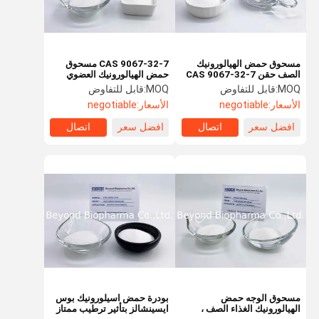
مسحوق حمض الهيالورونيك
CAS 9067-32-7 مسحوق
الصف حقن CAS 9067-32-7
حمض الهيالورونيك العضوي
EU GMP Standard
وظيفة المضادة للتجاعيد
MOQ:
قابل للتفاوض
MOQ:
قابل للتفاوض
الأسعار:
negotiable
الأسعار:
negotiable
افضل سعر
اتصال
افضل سعر
اتصال
مسكن
منتجات
معلومات عنا
جولة في
المعمل
مسحوق الوجه حمض
بودرة حمض اسيلورونيك بوس
الهيالورونيك الغذاء الصف ،
ايسينشالز بتأثير ترطيب ممتاز