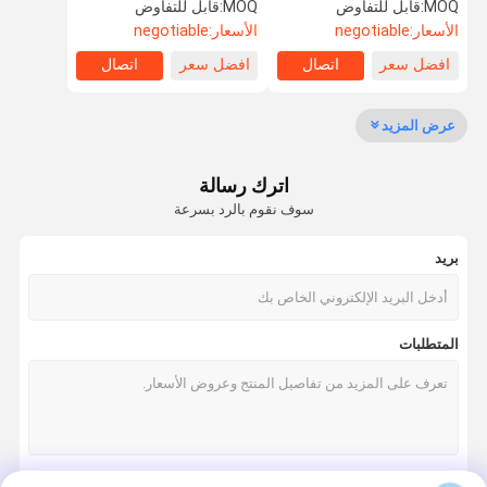
حمض الهيالورونيك ومسحوق
MOQ:
قابل للتفاوض
MOQ:
قابل للتفاوض
الكولاجين
الأسعار:
negotiable
الأسعار:
negotiable
افضل سعر
اتصال
افضل سعر
اتصال
مراقبة الجودة
اتصل بنا
اطلب اقتباس
Company
News
عرض المزيد
تحلل الكولاجين الببتيد
اترك رسالة
مسحوق الكولاجين بالماء
سوف نقوم بالرد بسرعة
مسحوق الجيلاتين للأكل
بريد
غير مضغوط النوع الثاني الكولاجين
النوع الثاني الدجاج الكولاجين
المتطلبات
مسحوق كولاجين السمك
البقري النوع الثاني الكولاجين
حبيبات كولاجين السمك