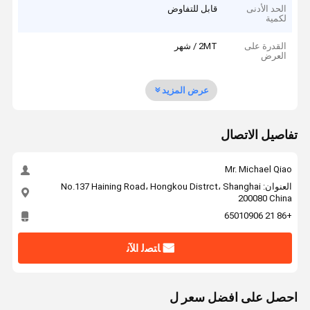
الحد الأدنى
قابل للتفاوض
لكمية
القدرة على
2MT / شهر
العرض
عرض المزيد
تفاصيل الاتصال
Mr. Michael Qiao
العنوان: No.137 Haining Road، Hongkou Distrct، Shanghai
200080 China
+86 21 65010906
ﺎﺘﺼﻟ ﺍﻶﻧ
احصل على افضل سعر ل