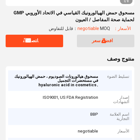
1
1
/
مسحوق حمض الهيالورونيك القياسي في الاتحاد الأوروبي GMP
لحماية صحة المفاصل / العيون
الأسعار：negotiable
MOQ：قابل للتفاوض
افضل سعر
ﺎﺘﺼﻟ ﺍﻶﻧ
منتوج وصف
تسليط الضوء
مسحوق هيالورونات الصوديوم ، حمض الهيالورونيك
في مستحضرات التجميل
,
hyaluronic acid in cosmetics
إصدار
ISO9001, US FDA Registration
الشهادات
اسم العلامة
BBP
التجارية
الأسعار
negotiable