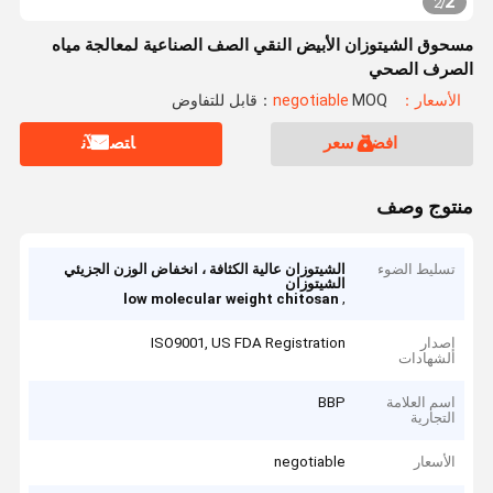
2
2
/
مسحوق الشيتوزان الأبيض النقي الصف الصناعية لمعالجة مياه
الصرف الصحي
الأسعار：negotiable
MOQ：قابل للتفاوض
افضل سعر
ﺎﺘﺼﻟ ﺍﻶﻧ
منتوج وصف
تسليط الضوء
الشيتوزان عالية الكثافة ، انخفاض الوزن الجزيئي
الشيتوزان
,
low molecular weight chitosan
إصدار
ISO9001, US FDA Registration
الشهادات
اسم العلامة
BBP
التجارية
الأسعار
negotiable