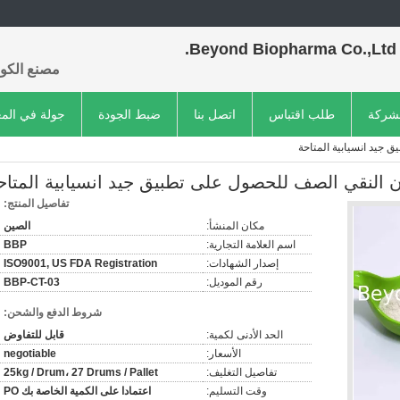
Beyond Biopharma Co.,Ltd.
مصنع الكول
لشركة
طلب اقتباس
اتصل بنا
ضبط الجودة
جولة في الم
جيد انسيابية المتاحة
 النقي الصف للحصول على تطبيق جيد انسيابية المتاح
تفاصيل المنتج:
مكان المنشأ:
الصين
اسم العلامة التجارية:
BBP
إصدار الشهادات:
ISO9001, US FDA Registration
رقم الموديل:
BBP-CT-03
شروط الدفع والشحن:
الحد الأدنى لكمية:
قابل للتفاوض
الأسعار:
negotiable
تفاصيل التغليف:
25kg / Drum، 27 Drums / Pallet
وقت التسليم:
اعتمادا على الكمية الخاصة بك PO