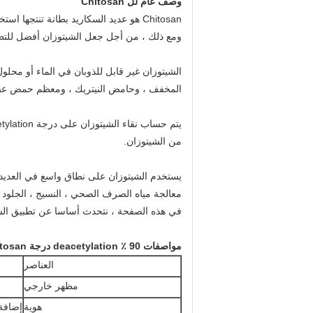
وصف عام لل Chitosan
Chitosan هو عديد السكاريد بطانة تنتجها استخراج من قذائف من سرطان البحر.
ومع ذلك ، من أجل جعل الشيتوزان أفضل للتطبيق في 
الشيتوزان غير قابل للذوبان في الماء أو محلو
المخفف ، وحامض النيتريك ، ومعظم حمض ع
يتم حساب نقاء الشيتوزان على درجة deacetylation.
من الشيتوزان.
يستخدم الشيتوزان على نطاق واسع في العديد م
معالجة مياه الصرف الصحي ، النسيج ، الجلود و
في هذه الصفحة ، نتحدث أساسا عن تطبيق الشي
مواصفات 90 ٪ deacetylation درجة Chitosan
العناصر
مظهر خارجي
هوية