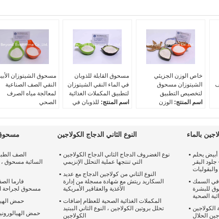
خاص الوزن الجزيئي
مسحوق القابلة للذوبان
مسحوق الشيتوزان الأب
ف
الشيتوزان مسحوق
في الماء النقي الشيتوزان
النقي الصف الصناعية
لتخصيص التطبيق
لتطبيق المكملات الغذائية
لمعالجة مياه الصرف
اسم المنتج:
الوزن
اسم المنتج:
للذوبان في
الصحي
الجزيئي الخاص الشيتوزان
الماء الشيتوزان 90 ٪
اسم المنتج:
الصف
أصل:
قذائف من سرطان
أصل:
قذائف السلطعون
الصناعية الشيتوزان
البحر
درجة نزع السلاح:
>90%
أصل:
قذائف السلطعون
جين بالماء
النوع الثاني الدجاج الكولاجين
مسحوق 
درجة Deacetylation:
نوعية معيار:
USP38
نوعية معيار:
في منزل
>90%
عادي
أبيض يحلم
نوع الغضروف الدجاج الثاني الدجاج الكولاجين
الصف الطبي
نوعية معيار:
في منزل
رقم سجل المستخلصات
جلود البقر
التي تنتجها عملية التحلل الإنزيمي
عادي
الكيميائية:
9012-76-4
والبقوليات
النوع الثاني من كولاجين الدجاج مع عديد
 في السمك
السكاريد ريتش مع شهادة مسجلة من إدارة
فارما الص
وق للبشرة
الأغذية والعقاقير الأمريكية
مسحوق لجراحة ال
ئية الصحية
المكملات الغذائية الصحية للعظام إضافات
حمض الهيال
 الكولاجين
تحلل بروتين الكولاجين ، النوع الثاني الببتيد
حمض الهيالورون
لاجين الحلال
الكولاجين