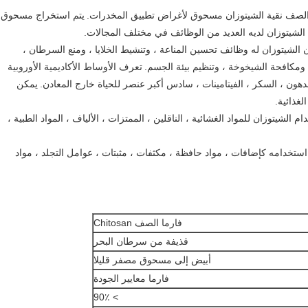
يتم استخراج مسحوق
الشيتوزان لديه العديد من الوظائف في مختلف المجالات.
الشيتوزان له وظائف تحسين المناعة ، وتنشيط الخلايا ، ومنع السرطان ،
كافحة الشيخوخة ، وتنظيم بيئة الجسم.
تعرف الأوساط الأكاديمية الأوروبية
الدهون ، السكر ، الفيتامينات ، سادس أكبر عنصر للحياة خارج المعادن.
يمكن
غذائية.
الشيتوزان للمواد الغشائية ، الناقلين ، الممتزات ، الألياف ، المواد الطبية ،
خدامه كإضافات ، مواد حافظة ، مكثفات ، مثبتات ، عوامل التجلد ، مواد
فارما الصف Chitosan
قذيفة من سرطان البحر
أبيض إلى مسحوق مصفر قليلا
فارما معايير الجودة
> 90٪