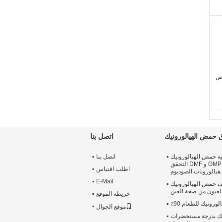
يض
حمض الهيالورونيك
اتصل بنا
ة حمض الهيالورونيك
اتصل بنا
السائبة مسحوق ، GMP و DMF التحقق
اطلب اقتباس
هيالورونات الصوديوم
E-Mail
ف حمض الهيالورونيك
عيون من صحة العين
خريطة الموقع
ورونيك للطعام 90٪
موقع الجوال
يك بدرجة مستحضرات