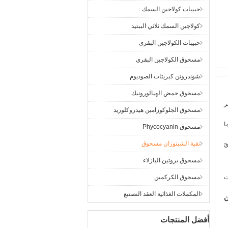
حبيبات كولاجين السمك
كولاجين السمك ثلاثي الببتيد
حبيبات الكولاجين البقري
مسحوق الكولاجين البقري
شوندروتن كبريتات الصوديوم
مسحوق حمض الهيالورونيك
ر
مسحوق الجلوكوزامين هيدروكلوريد
ا
مسحوق Phycocyanin
نقية الشيتوزان مسحوق
ّ
مسحوق بروتين البازلاء
ت
مسحوق الكركمين
المكملات الغذائية العقد التصنيع
ن
أفضل المنتجات