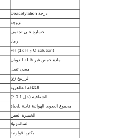
درجة Deacetylation
لزوجة
خسارة على تجفيف
رماد
PH (1٪ H
O solution)
2
مادة حمض غير قابلة للذوبان
معدن ثقيل
الزرنيخ (ع)
الكثافة الظاهرية
الشفافية (حل 0.1 ٪)
مجموع العدوى الهوائية قابلة للحياة
الخميرة العفن
السالمونيلا
بكتريا قولونية