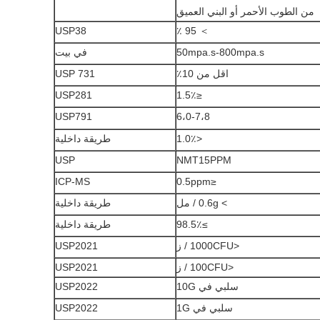
من الطوب الأحمر أو البني العميق
USP38
＞ 95 ٪
50mpa.s-800mpa.s
في بيت
اقل من 10٪
USP 731
USP281
≤1.5٪
USP791
6،0-7،8
<1.0٪
طريقة داخلية
USP
NMT15PPM
ICP-MS
≤0.5ppm
> 0.6g / مل
طريقة داخلية
≥98.5٪
طريقة داخلية
<1000CFU / ز
USP2021
<100CFU / ز
USP2021
سلبي في 10G
USP2022
سلبي في 1G
USP2022