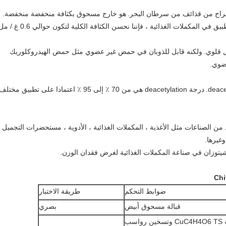
هو خارج مسحوق بكثافة منخفضة منخفضة.
المكملات الغذائية ، فإننا نحسن الكثافة الكلية لتكون حوالي 0.6 غ / مل.
ل قلوي.
ولكنه قابل للذوبان في حمض غير عضوي مثل حمض الهيدروكلوريك
ضوي.
درجة deacetylation هي من 70 ٪ إلى 95 ٪ اعتمادا على تطبيق مختلف
ن الصناعات مثل الأغذية ، المكملات الغذائية ، الأدوية ، مستحضرات التجميل ،
غيرها.
توزان في صناعة المكملات الغذائية لغرض فقدان الوزن.
ضوابط التحكم
طريقة الاختبار
قبالة مسحوق أبيض
بصري
إضافة CuC4H4O6 TS وتسخين رواسب