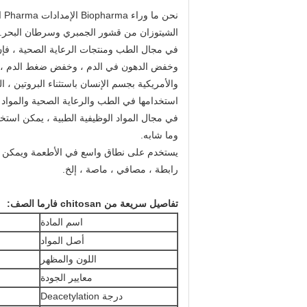
نحن ما وراء Biopharma الإمدادات Pharma الصف نقية الشيتوزان مسحوق لأغراض تطبيق المخدرات.
الشيتوزان من قشور الجمبري وسرطان البحر.
في مجال الطب ومنتجات الرعاية الصحية ، فإن 
وخفض الدهون في الدم ، وخفض ضغط الدم ، وم
والأمريكية بجسم الإنسان باستثناء البروتين ، 
استخدامها في الطب والرعاية الصحية والمواد ال
في مجال المواد الوظيفية الطبية ، يمكن استخدام 
وما شابه.
يستخدم على نطاق واسع في الأطعمة ويمكن است
رابطة ، مصافي ، ماصة ، إلخ.
تفاصيل سريعة من chitosan فارما الصف:
اسم المادة
أصل المواد
اللون والمظهر
معايير الجودة
درجة Deacetylation