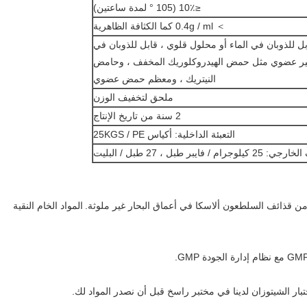
≤10٪ (105 ° لمدة ساعتين)
＞ 0.4g / ml كما الكثافة الظاهرية
بل للذوبان في الماء أو محلول قلوي ، قابل للذوبان في
 عضوي مثل حمض الهيدروكلوريك المخفف ، وحامض
النيتريك ، ومعظم حمض عضوي
ملحق لتخفيف الوزن
2 سنة من تاريخ الإنتاج
التعبئة الداخلية: أكياس 25KGS / PE
وجرام / فايبر طبل ، 27 طبل / البليت
نا من قذائف السلطعون ألاسكا في أعماق البحار غير ملوثة.
المواد الخام النقية