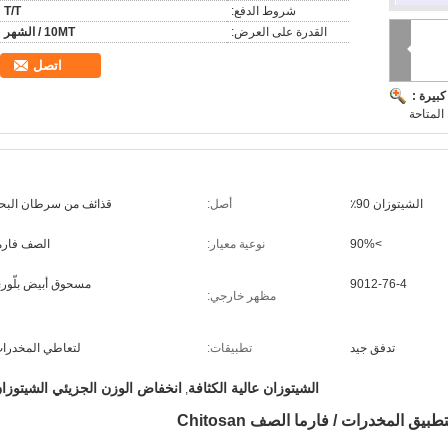
شروط الدفع:
T/T
القدرة على العرض:
10MT / الشهر
اتصل
بيرة :
المتاحة
الشيتوزان 90٪
أصل:
قذائف من سرطان البح
>90%
نوعية معيار:
الصف فارم
9012-76-4
مسحوق أبيض بلّوري
مظهر خارجي:
تدفق جيد
تطبيقات:
لتعاطي المخدرا
الشيتوزان عالية الكثافة
انخفاض الوزن الجزيئي الشيتوزا
,
 المخدرات / فارما الصف Chitosan