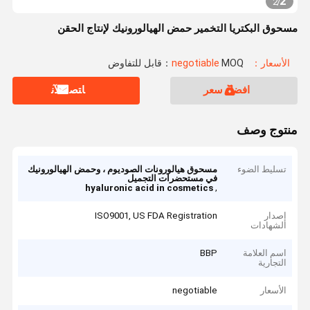
2
2
/
مسحوق البكتريا التخمير حمض الهيالورونيك لإنتاج الحقن
الأسعار：negotiable
MOQ：قابل للتفاوض
افضل سعر
ﺎﺘﺼﻟ ﺍﻶﻧ
منتوج وصف
تسليط الضوء
مسحوق هيالورونات الصوديوم ، وحمض الهيالورونيك
في مستحضرات التجميل
,
hyaluronic acid in cosmetics
إصدار
ISO9001, US FDA Registration
الشهادات
اسم العلامة
BBP
التجارية
الأسعار
negotiable