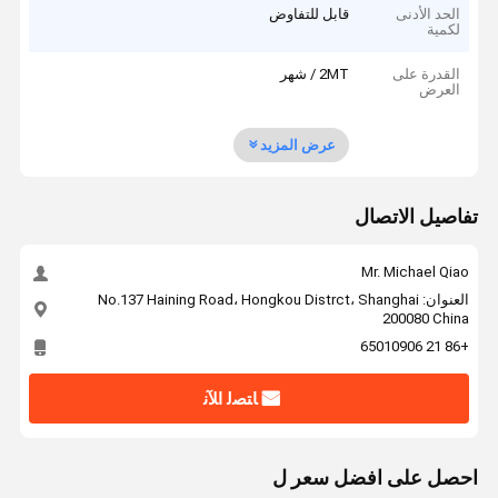
الحد الأدنى
قابل للتفاوض
لكمية
القدرة على
2MT / شهر
العرض
عرض المزيد
تفاصيل الاتصال
Mr. Michael Qiao
العنوان: No.137 Haining Road، Hongkou Distrct، Shanghai
200080 China
+86 21 65010906
ﺎﺘﺼﻟ ﺍﻶﻧ
احصل على افضل سعر ل