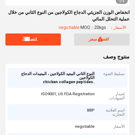
1
1
/
انخفاض الوزن الجزيئي الدجاج الكولاجين من النوع الثاني من خلال
عملية التحلل المائي
الأسعار：negotiable
MOQ：20kgs
افضل سعر
ﺎﺘﺼﻟ ﺍﻶﻧ
منتوج وصف
تسليط الضوء
النوع الثاني الببتيد الكولاجين ، الببتيدات الدجاج
الكولاجين
,
chicken collagen peptides
إصدار
ISO9001, US FDA Registration
الشهادات
اسم العلامة
BBP
التجارية
الأسعار
negotiable