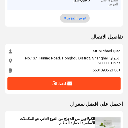
القدرة على
5 طن/شهر
العرض
عرض المزيد
تفاصيل الاتصال
Mr. Michael Qiao
العنوان: No.137 Haining Road، Hongkou Distrct، Shanghai
200080 China
+86 21 65010906
ﺎﺘﺼﻟ ﺍﻶﻧ
احصل على افضل سعر ل
الكولاجين من الدجاج من النوع الثاني هو المكملات
الأساسية لحماية العظام