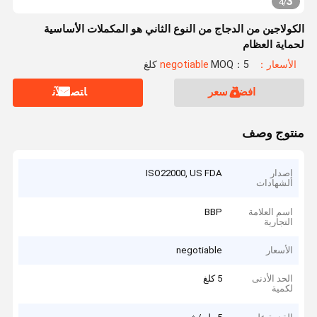
3
4
/
الكولاجين من الدجاج من النوع الثاني هو المكملات الأساسية
لحماية العظام
الأسعار：negotiable
MOQ：5 كلغ
افضل سعر
ﺎﺘﺼﻟ ﺍﻶﻧ
منتوج وصف
إصدار
ISO22000, US FDA
الشهادات
اسم العلامة
BBP
التجارية
الأسعار
negotiable
الحد الأدنى
5 كلغ
لكمية