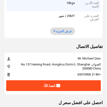
الحد الأدنى
10kgs
لكمية
القدرة على
25MT / شهر
العرض
عرض المزيد
تفاصيل الاتصال
Mr. Michael Qiao
العنوان: No.137 Haining Road، Hongkou Distrct، Shanghai
200080 China
+86 21 65010906
ﺎﺘﺼﻟ ﺍﻶﻧ
احصل على افضل سعر ل