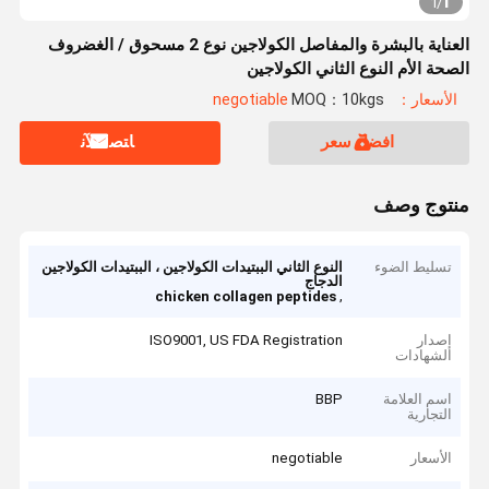
1
1
/
العناية بالبشرة والمفاصل الكولاجين نوع 2 مسحوق / الغضروف
الصحة الأم النوع الثاني الكولاجين
الأسعار：negotiable
MOQ：10kgs
افضل سعر
ﺎﺘﺼﻟ ﺍﻶﻧ
منتوج وصف
تسليط الضوء
النوع الثاني الببتيدات الكولاجين ، الببتيدات الكولاجين
الدجاج
,
chicken collagen peptides
إصدار
ISO9001, US FDA Registration
الشهادات
اسم العلامة
BBP
التجارية
الأسعار
negotiable