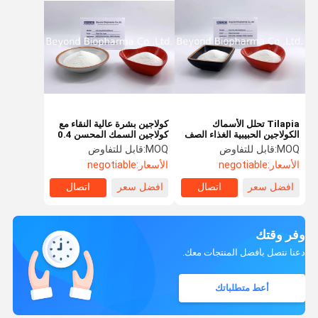
Tilapia تحلل الأسماك
كولاجين بشرة عالية النقاء مع
الكولاجين الحبيبية الغذاء الصف
كولاجين السمك المحسن 0.4
التوافر البيولوجي عالية
جم / مل دينستى
MOQ:
قابل للتفاوض
MOQ:
قابل للتفاوض
الأسعار:
negotiable
الأسعار:
negotiable
افضل سعر
اتصال
افضل سعر
اتصال
وفر وقتك
دعنا نتصل بأفضل المنتجات معك.
أعط متطلباتك