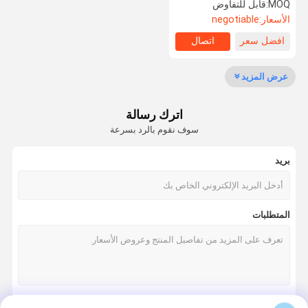
البروتين
MOQ:
قابل للتفاوض
الأسعار:
negotiable
افضل سعر
اتصال
مراقبة الجودة
اتصل بنا
اطلب اقتباس
Company
News
عرض المزيد
تحلل الكولاجين الببتيد
اترك رسالة
مسحوق الكولاجين بالماء
سوف نقوم بالرد بسرعة
مسحوق الجيلاتين للأكل
بريد
غير مضغوط النوع الثاني الكولاجين
النوع الثاني الدجاج الكولاجين
المتطلبات
مسحوق كولاجين السمك
البقري النوع الثاني الكولاجين
حبيبات كولاجين السمك