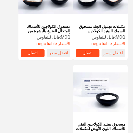
مكملات تجميل الجلد مسحوق
مسحوق الكولاجين للأسماك
السمك الببتيد الكولاجين
المتحلل للعناية بالبشرة من
البحري من قشور السمك
ألاسكا بولوك أسماك الجلد
MOQ:
قابل للتفاوض
MOQ:
قابل للتفاوض
البلطي
الأسعار:
negotiable
الأسعار:
negotiable
افضل سعر
اتصال
افضل سعر
اتصال
مسكن
منتجات
معلومات عنا
جولة في
المعمل
مسحوق بيبتيد الكولاجين النقي
للأسماك اللون الأبيض لمكملات