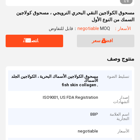
1
1
/
مسحوق الكولاجين النقي البحري النرويجي ، مسحوق كولاجين
السمك من النوع الأول
الأسعار：negotiable
MOQ：قابل للتفاوض
افضل سعر
ﺎﺘﺼﻟ ﺍﻶﻧ
منتوج وصف
تسليط الضوء
مسحوق الكولاجين الأسماك البحرية ، الكولاجين الجلد
الأسماك
,
fish skin collagen
إصدار
ISO9001, US FDA Registration
الشهادات
اسم العلامة
BBP
التجارية
الأسعار
negotiable