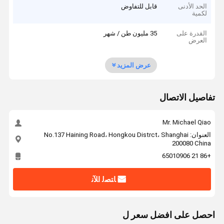
الحد الأدنى
قابل للتفاوض
لكمية
القدرة على
35 مليون طن / شهر
العرض
عرض المزيد
تفاصيل الاتصال
Mr. Michael Qiao
العنوان: No.137 Haining Road، Hongkou Distrct، Shanghai
200080 China
+86 21 65010906
ﺎﺘﺼﻟ ﺍﻶﻧ
احصل على افضل سعر ل