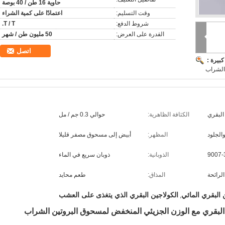
حاوية 16 طن / 40 بوصة
وقت التسليم:
اعتمادًا على كمية الشراء
شروط الدفع:
T / T.
القدرة على العرض:
50 مليون طن / شهر
اتصل
بيرة :
الشراب
البقري
الكثافة الظاهرية:
حوالي 0.3 جم / مل
والجلود
المظهر:
أبيض إلى مسحوق مصفر قليلا
9007-
الذوبانية:
ذوبان سريع في الماء
لرائحة
المذاق:
طعم محايد
البقري المائي
الكولاجين البقري الذي يتغذى على العشب
,
 البقري مع الوزن الجزيئي المنخفض لمسحوق البروتين الشراب