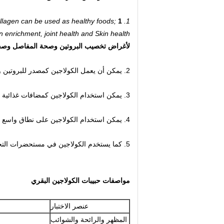
1. Collagen can be used as healthy foods;
1. يمكن استخدام الكولاجين كأطعمة صحية.
 enrichment, joint health and Skin health.
لأغراض تخصيب البروتين وصحة المفاصل وصحة
2. يمكن أن يعمل الكولاجين كمصدر للبروتين والأحماض الأمينية.
3. يمكن استخدام الكولاجين كمضافات غذائية لضبط مذاق الأطعمة ، مثل اللحوم.
4. يمكن استخدام الكولاجين على نطاق واسع في الأطعمة المجمدة والمشروبات ومنتجات الألبان والحلوى والكعك وهلم جرا ؛
5. كما يستخدم الكولاجين في مستحضرات التجميل.
مواصفات حبيبات الكولاجين البقري
عنصر الاختبار
المظهر والرائحة والشوائب