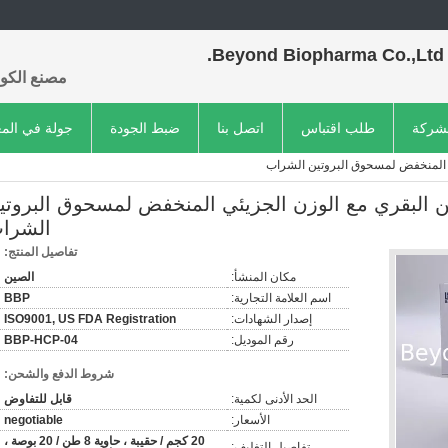
Beyond Biopharma Co.,Ltd.
مصنع الكول
لشركة
طلب اقتباس
اتصل بنا
ضبط الجودة
جولة في الم
ئي المنخفض لمسحوق البروتين الشراب
ين البقري مع الوزن الجزيئي المنخفض لمسحوق البروتي
الشرا
تفاصيل المنتج:
مكان المنشأ:
الصين
اسم العلامة التجارية:
BBP
إصدار الشهادات:
ISO9001, US FDA Registration
رقم الموديل:
BBP-HCP-04
شروط الدفع والشحن:
الحد الأدنى لكمية:
قابل للتفاوض
الأسعار:
negotiable
20 كجم / حقيبة ، حاوية 8 طن / 20 بوصة ،
تفاصيل التغليف: