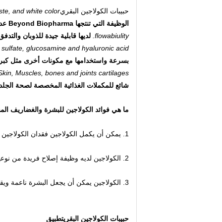
حبيبات الكولاجين البقري
e, and white color.
الوظيفة التي تنتجها Beyond Biopharma عديمة الرائحة وذات مذاق صافي ولون أبيض.
flowabiulity.
لديها قابلية جيدة للذوبان والتدفق
 sulfate, glucosamine and hyaluronic acid.
بسرعة واستخدامها مع مكونات أخرى مثل كبري
Skin, Muscles, bones and joints cartilages.
شائع للمكملات الغذائية المخصصة لصحة الجلد
ما هي فوائد الكولاجين للبشرة والغضاريف ال
1. يمكن أن يكمل الكولاجين فقدان الكولاجين والأحماض الأمينية.
2. الكولاجين لديه وظيفة إصلاح فريدة من نوعها.
3. الكولاجين يمكن أن يجعل البشرة ناعمة ويقلل من التجاعيد.
حبيبات الكولاجين البقري
تطبيق