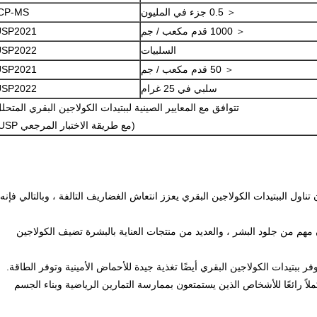
＜ 0.5 جزء في المليون
ICP-MS
＜ 1000 قدم مكعب / جم
USP2021
السلبيات
USP2022
＜ 50 قدم مكعب / جم
USP2021
سلبي في 25 غرام
USP2022
تتوافق مع المعايير الصينية لببتيدات الكولاجين البقري المتحل
(مع طريقة الاختبار المرجعي USP)
ن تناول الببتيدات الكولاجين البقري يعزز انتعاش الغضاريف التالفة ، وبالتالي فإنه
ن مهم من جلود البشر ، والعديد من منتجات العناية بالبشرة تضيف الكولاجين
كملاً رائعًا للأشخاص الذين يستمتعون بممارسة التمارين الرياضية وبناء الجسم