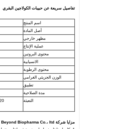
تفاصيل سريعة عن حبيبات الكولاجين البقري
اسم المنتج
أصل المادة
مظهر خارجي
عملية الإنتاج
محتوى البروتين
الانسيابية
محتوى الرطوبة
الوزن الجزيئي الغرامي
تطبيق
مدة الصلاحية
التعبئة
20 كجم / كيس ، 20 كيس / لوح ، 17 طن متري / 
مزايا شركة Beyond Biopharma Co.، ltd كشركة مصنعة للكولاجين