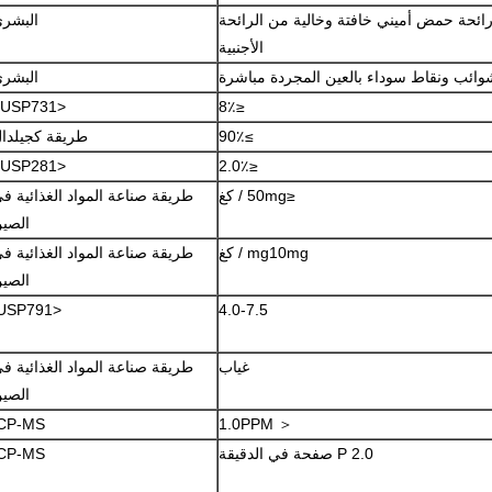
رائحة حمض أميني خافتة وخالية من الرائحة
البشر
الأجنبية
شوائب ونقاط سوداء بالعين المجردة مباشرة
البشر
<USP731>
≤8٪
≥90٪
طريقة كجيلدا
<USP281>
≤2.0٪
≤50mg / كغ
طريقة صناعة المواد الغذائية ف
الصي
mg10mg / كغ
طريقة صناعة المواد الغذائية ف
الصي
<USP791.
4.0-7.5
غياب
طريقة صناعة المواد الغذائية ف
الصي
ICP-MS
＜ 1.0PPM
P 2.0 صفحة في الدقيقة
ICP-MS