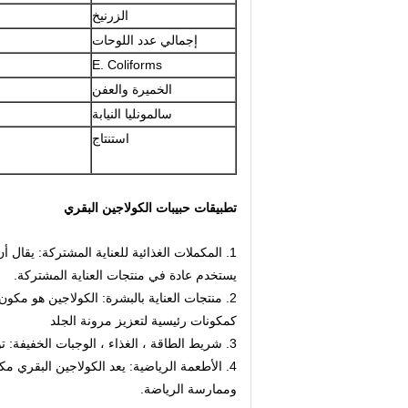
الزرنيخ
إجمالي عدد اللوحات
E. Coliforms
الخميرة والعفن
سالمونليا النيابة
استنتاج
تطبيقات حبيبات الكولاجين البقري
1. المكملات الغذائية للعناية المشتركة: يقال أ
يستخدم عادة في منتجات العناية المشتركة.
2. منتجات العناية بالبشرة: الكولاجين هو مكو
كمكونات رئيسية لتعزيز مرونة الجلد
3. شريط الطاقة ، الغذاء ، الوجبات الخفيفة: توفر ببتيدات الكولاجين البقري أيضًا تغذية جيدة للأحماض الأمينية وتوفر الطاقة.
4. الأطعمة الرياضية: يعد الكولاجين البقري م
وممارسة الرياضة.