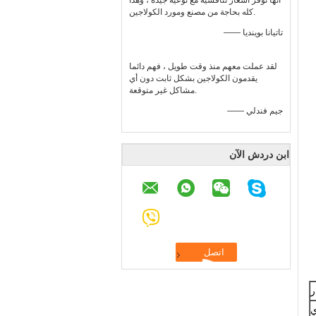
أنها توفر أسعار تنافسية مع نوعية جيدة ، وهذا
كله بحاجة من مصنع ومورد الكولاجين.
—— تاتيانا بوينديا
لقد عملت معهم منذ وقت طويل ، فهم دائما
يقدمون الكولاجين بشكل ثابت دون أي
مشاكل غير متوقعة.
—— جيم فندلي
ابن دردش الآن
ر
ي