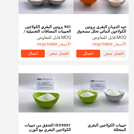
جيد الذوبان البقري بروتين
90٪ بروتين البقري الكولاجين
الكولاجين المائي تحلل مسحوق
الحبيبات المضافات التجميلية /
علف الأبقار
المضافات الغذائية
MOQ:
قابل للتفاوض
MOQ:
قابل للتفاوض
الأسعار:
negotiable
الأسعار:
negotiable
افضل سعر
اتصال
افضل سعر
اتصال
مسكن
منتجات
معلومات عنا
جولة في
المعمل
حبيبات الكولاجين البقري
ISO9001 التحقق من حبيبات
المتحللة
الكولاجين البقري مع الوزن