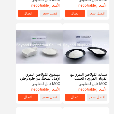
من إخفاء البقر
الأسعار:
negotiable
الأسعار:
negotiable
افضل سعر
اتصال
افضل سعر
اتصال
حبيبات الكولاجين البقري مع
مسحوق الكولاجين البقري
الذوبان الفوري / العشب
الأصل المتحلل من جلود وجلود
الفدرالي حبيبات الكولاجين
الأبقار ذات التغذية العشبية مع
MOQ:
قابل للتفاوض
MOQ:
قابل للتفاوض
البقري
قابلية الذوبان الفورية في الماء
الأسعار:
negotiable
الأسعار:
negotiable
افضل سعر
اتصال
افضل سعر
اتصال