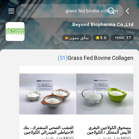
Beyond Biopharma Co.,Ltd.
17
5.0
يدقّق ممون
YEARS
(51)
Grass Fed Bovine Collagen
مسحوق الكولاجين البقري
العشب الصحي المشترك ، بنك
الأبيض المتحلل / الكولاجين
الاحتياطي الفيدرالي الكولاجين
البقري الذي يتغذى على العشب
البقري ، الببتيدات الكولاجين
MOQ:
قابل للتفاوض
MOQ:
قابل للتفاوض