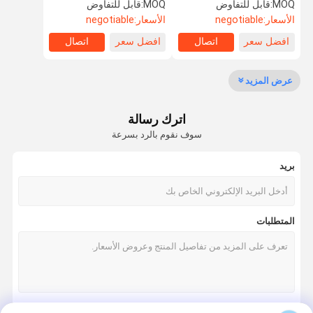
الجزيئي 1000-3000 دالتون
MOQ:
قابل للتفاوض
MOQ:
قابل للتفاوض
الأسعار:
negotiable
الأسعار:
negotiable
افضل سعر
اتصال
افضل سعر
اتصال
مراقبة الجودة
اتصل بنا
اطلب اقتباس
Company
News
عرض المزيد
تحلل الكولاجين الببتيد
اترك رسالة
مسحوق الكولاجين بالماء
سوف نقوم بالرد بسرعة
مسحوق الجيلاتين للأكل
بريد
غير مضغوط النوع الثاني الكولاجين
النوع الثاني الدجاج الكولاجين
المتطلبات
مسحوق كولاجين السمك
البقري النوع الثاني الكولاجين
حبيبات كولاجين السمك