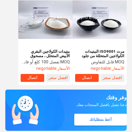
مرت ISO9001 الببتيدات
ببتيدات الكولاجين البقري
الكولاجين المتحللة من جلود
الأبيض المتحلل ، مسحوق
بقرات العشب الفدرالي
الكولاجين البقري العشبي
MOQ:
قابل للتفاوض
MOQ:
تفضل 100 كلغ أو قابل للتفاوض
والجلود
الأسعار:
negotiable
الأسعار:
negotiable
افضل سعر
اتصال
افضل سعر
اتصال
وفر وقتك
دعنا نتصل بأفضل المنتجات معك.
أعط متطلباتك