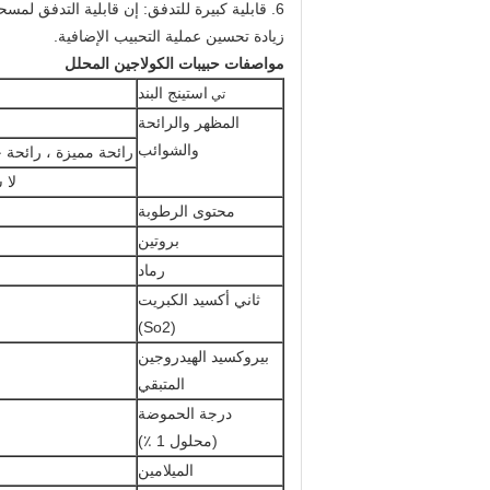
6. قابلية كبيرة للتدفق: إن قابلية التدفق لمسحوق الكولاجين السمكية لدينا جيدة بعد عملية التجفيف في عملية التصنيع.
زيادة تحسين عملية التحبيب الإضافية.
مواصفات حبيبات الكولاجين المحلل
استينج البند
تي
المظهر والرائحة
والشوائب
رائحة مميزة ، رائحة ح
لا 
محتوى الرطوبة
بروتين
رماد
ثاني أكسيد الكبريت
(So2)
بيروكسيد الهيدروجين
المتبقي
درجة الحموضة
(محلول 1 ٪)
الميلامين