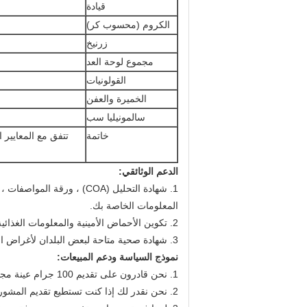
قيادة
الكروم (محسوب كر)
زرنيخ
مجموع لوحة العد
القولونيات
الخميرة والعفن
سالمونيليا سب
خاتمة
تتفق مع المعايير ا
الدعم الوثائقي:
المعلومات الخاصة بك.
2. تكوين الأحماض الأمينية والمعلومات الغذائية المتاحة.
3. شهادة صحية متاحة لبعض البلدان لأغراض التخليص الجمركي.
نموذج السياسة ودعم المبيعات:
1. نحن قادرون على تقديم 100 جرام عينة مجانا بواسطة dhl التسليم.
2. نحن نقدر لك إذا كنت تستطيع تقديم المشورة لحساب DHL الخاص بك حتى نتمكن من إرسال العينة عبر حسابك DHL.