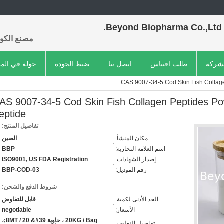
Beyond Biopharma Co.,Ltd.
مصنع الكول
لشركة
طلب اقتباس
اتصل بنا
ضبط الجودة
جولة في الم
CAS 9007-34-5 Cod Skin Fish Collage
AS 9007-34-5 Cod Skin Fish Collagen Peptides Po
eptide
تفاصيل المنتج:
مكان المنشأ:
الصين
اسم العلامة التجارية:
BBP
إصدار الشهادات:
ISO9001, US FDA Registration
رقم الموديل:
BBP-COD-03
شروط الدفع والشحن:
الحد الأدنى لكمية:
قابل للتفاوض
الأسعار:
negotiable
20KG / Bag ، حاوية 8MT / 20 &#39;،
تفاصيل التغليف: