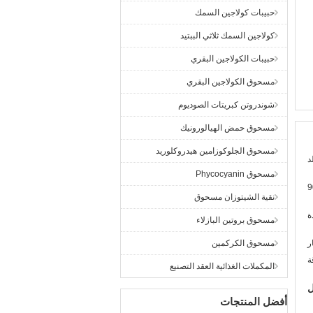
حبيبات كولاجين السمك
كولاجين السمك ثلاثي الببتيد
حبيبات الكولاجين البقري
مسحوق الكولاجين البقري
شوندروتن كبريتات الصوديوم
مسحوق حمض الهيالورونيك
مسحوق الجلوكوزامين هيدروكلوريد
د
مسحوق Phycocyanin
نقية الشيتوزان مسحوق
ة
مسحوق بروتين البازلاء
ر
مسحوق الكركمين
ة
المكملات الغذائية العقد التصنيع
ل
أفضل المنتجات