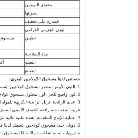
محتوى البروتين
سيولتها
خسارة على تجفيف
الوزن الجزيئي الغرامي
تطبيق
مسحوق ا
مدة الصلاحية
التعبئة
أكي
الصانع
خصائص لدينا مسحوق الكولاجين البقري:
1. اللون الأبيض.
مظهر مسحوق كولاجين السمك م
2. لون واضح للحل: لون محلول مسحوق كولاجين السمك لدينا واضح وشفاف غير اللون الأصفر.
3. عديم الرائحة: نزيل الرائحة الكريهة للمواد
غريبة.
تنبعث منه رائحة الحمض الأميني المميز.
4. عملية الإنتاج المتقدمة: نعتمد تقنية عالية من عملية الإنتاج لإنتاج الكولاجين المائي المتحلل.
5. ذوبان جيد: مسحوق كولاجين السمك لدينا قادر على الذوبان في الماء البارد بسرعة كبيرة.
مشروبات صلبة تتطلب ذوبانًا جيدًا لمسحوق ال