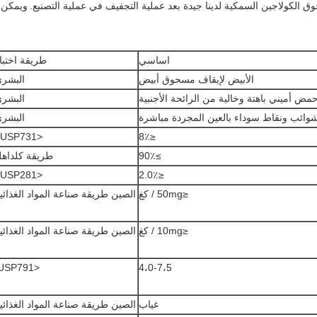
ويمكن
اساسي
طريقة اختبا
الأبيض لإيقاف مسحوق أبيض
البشر
مض أميني باهتة وخالية من الرائحة الأجنبية
البشر
شوائب ونقاط سوداء بالعين المجردة مباشرة
البشر
<USP731>
≤8٪
≥90٪
طريقة كلداه
<USP281>
≤2.0٪
≤50mg / كغ
الصين طريقة صناعة المواد الغذائي
≤10mg / كغ
الصين طريقة صناعة المواد الغذائي
<USP791.
4،0-7،5
غياب
الصين طريقة صناعة المواد الغذائي