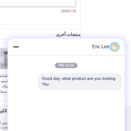
/ 3000)
0
(
منتجات أخرى
Eric Lee
10:34 PM
البروتين مسحوق تحلل
المكملات الغذائية للعناية
Good day, what product are you looking 
الكولاجين الببتيدات رائحة
بالبشرة مسحوق الببتيد
for?
محايدة والذوق ISO9001
الكولاجين في الأسماك
اسم المنتج:
أسماك
البحرية من موازين سمك
البلطي الكولاجين
البلطي
الببتيدات
اسم المنتج:
الكولاجين
أصل:
سمك البلطي
الببتيدات مسحوق السم
معلومات عنا
مسحوق الكولا
الكولاجين
أصل:
جداول أسماك
وزن جزيئيّ:
حوالي 1000
البلطي
معلومات عنا
من مسحوق أبيض / 
دالتون
وزن جزيئيّ:
أقل من
الكولاجين من العشب - 
ذوبانية:
الذوبان الفوري في
دالتون
جولة في المعمل