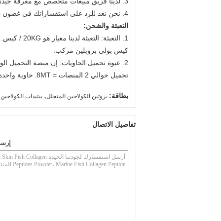
3. لدينا فريق مبيعات متخصص مع معرفة جيدة بالكولاجين بالإضافة إلى الإنجليزية بطلاقة للتعامل مع استفساراتك.
4. نحن نعد للرد على استفساراتك في غضون 24 ساعة بعد تلقي سؤالكم.
التعبئة والشحن:
1. التعبئة: التعبئة لدينا معيار هو 20KG / كيس.
كيس بولي بروبلين مركب.
2. عبوة تحميل الحاويات: إن منصة التحميل الواحدة قادرة على تحميل 20 كيس = 400 كجم.
تحميل حوالي 2 المنصات = 8MT.
حاوية واحدة 40 قدم قادرة على تحميل حوالي 40 منصة = 
,
بطاقة:
بروتين الكولاجين المتحلل
ببتيدات الكولاجين 
تفاصيل الاتصال
إرسا