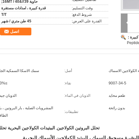
حاوية 16MT / 40&#39;
وقت التسليم:
قدرة كبيرة ، امدادات مستقرة
شروط الدفع:
T/T
القدرة على العرض:
45 طن متري / شهر
اتصل
بيرة :
Peptid
ة الكولاجين الاسماك
أصل:
سمك الاسكا السمكية الجل
9007-34-5
نقاء:
≥90%
طعم محايد
الذوبان في الماء:
الذوبان جيد
بدون رائحة
المشروبات الصلبة ، بار البروتين ، با
تطبيقات:
الطاق
تحلل البروتين الكولاجين
الببتيدات الكولاجين البحرية تحل
,
بالبشرة مسحوق السمك ، الببتيد الكولاجين الأسماك البحرية