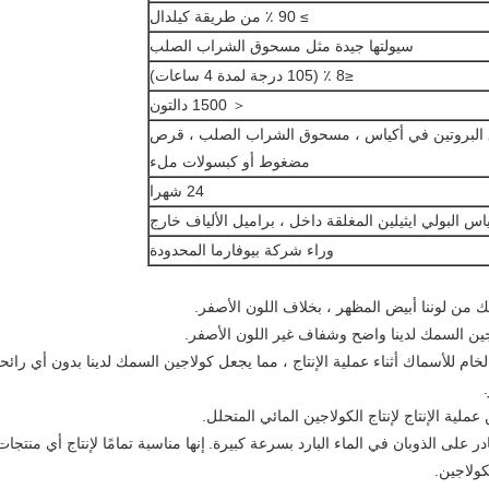
≥ 90 ٪ من طريقة كيلدال
سيولتها جيدة مثل مسحوق الشراب الصلب
≤8 ٪ (105 درجة لمدة 4 ساعات)
＜ 1500 دالتون
لبروتين في أكياس ، مسحوق الشراب الصلب ، قرص
مضغوط أو كبسولات ملء
24 شهرا
اس البولي ايثيلين المغلقة داخل ، براميل الألياف خارج
وراء شركة بيوفارما المحدودة
ن لوننا أبيض المظهر ، بخلاف اللون الأصفر.
 الخام للأسماك أثناء عملية الإنتاج ، مما يجعل كولاجين السمك لدينا بدون أي رائح
إنها مناسبة تمامًا لإنتاج أي منتجات
كولاجين.