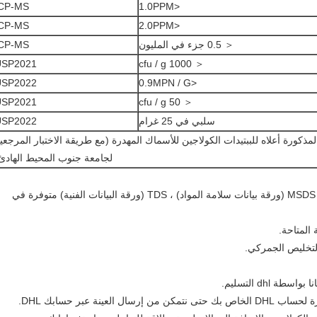
ICP-MS
<1.0PPM
ICP-MS
<2.0PPM
＜ 0.5 جزء في المليون
ICP-MS
USP2021
＜ 1000 cfu / g
USP2022
<0.9MPN / G
USP2021
＜ 50 cfu / g
سلبي في 25 غرام
USP2022
لمذكورة أعلاه للببتيدات الكولاجين للأسماك المهدرة (مع طريقة الاختبار المرجعي
لجامعة جنوب المحيط الهادئ
1. شهادة التحليل (COA) ، ورقة المواصفات ، MSDS (ورقة بيانات سلامة المواد) ، TDS (ورقة البيانات الفنية) متوفرة في