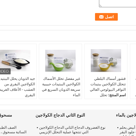
قشور أسماك البلطي
غير مفضل تحلل الأسماك
جيد الذوبان يحلل الببتيد
تتحلل الكولاجين ببتيدات
الكولاجين الببتيدات حبيبية
الكولاجين البقري من
التوافر البيولوجي العالي
سريعة الذوبان السريع في
العشب - الأعلاف الغريبة
اسم المنتج:
تحلل
الماء
البقري
الكولاجين مسحوق
اسم المنتج:
الكولاجين
اسم المنتج:
ببتيدات
أصل:
جداول أسماك
الأسماك الحبيبية
الكولاجين الأبقار المائية
ك
البلطي
أصل:
أسماك البلطي
التطبيق:
العناية بالبشرة
جين بالماء
النوع الثاني الدجاج الكولاجين
مسحوق 
وزن جزيئيّ:
أقل من 1000
الحجم / الجلد
مكملات الدعم المشترك
دالتون
عملية الإنتاج:
التحبيب دون
الأصل:
الأبقار العشب
أبيض يحلم
نوع الغضروف الدجاج الثاني الدجاج الكولاجين
الصف الطبي
 1500
ذوبانية:
الذوبان الكبير في
إضافة أي سواغ
الأعلاف
جلود البقر
التي تنتجها عملية التحلل الإنزيمي
الماء
سيولتها:
سيولة جيدة
المظهر:
مسحوق أبيض