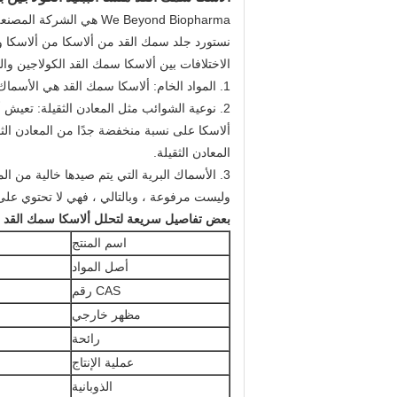
We Beyond Biopharma هي الشركة المصنعة للببتيد الكولاجين في الأسماك المهدر من جلد سمك القد في ألاسكا.
نستورد جلد سمك القد من ألاسكا من ألاسكا 
الاختلافات بين ألاسكا سمك القد الكولاجين وا
1. المواد الخام: ألاسكا سمك القد هي الأسماك النظيفة والطبيعية التي تعيش في المحيط ألاسكا.
2. نوعية الشوائب مثل المعادن الثقيلة: تعيش أسكا القد في المنطقة النظيفة من المحيط والتي لم يلوثها الإنسان.
ألاسكا على نسبة منخفضة جدًا من المعادن ا
المعادن الثقيلة.
3. الأسماك البرية التي يتم صيدها خالية من ا
وليست مرفوعة ، وبالتالي ، فهي لا تحتوي على أ
بعض تفاصيل سريعة لتحلل ألاسكا سمك القد 
اسم المنتج
أصل المواد
CAS رقم
مظهر خارجي
رائحة
عملية الإنتاج
الذوبانية