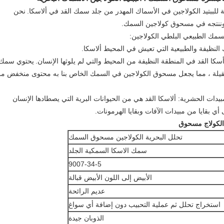
نحن
وننتجه في مسحوق كولاجين السمك.
لسمك الطبيعي البلطي الكولاجين:
يحتوي سمك
لثقيلة ، مما يجعل مسحوق الكولاجين في السمك الخاص بنا به محتوى منخفض م
لمبيدات الحشرية: ألاسكا القد هي من الحيوانات البرية التي يصطادها الإنسان
ي بقايا من مبيدات الآفات وبقايا الهرمونات.
الكولاج مسحوق
تحلل البحرية الكولاجين مسحوق السمك
سمك الاسكا السمكية الجلد
9007-34-5
الأبيض إلى اللون الأبيض قبالة
عديم الرائحة
استخراج تحلل ثم عملية التحبيب دون إضافة أي سواغ
الذوبان جيدة