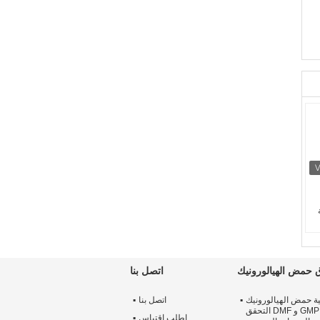
 ،
حمض الهيالورونيك
اتصل بنا
ة حمض الهيالورونيك
اتصل بنا
السائبة مسحوق ، GMP و DMF التحقق
اطلب اقتباس