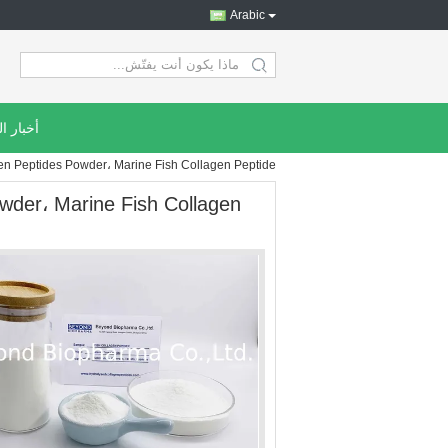
Arabic
search
أخبار ا
n Peptides Powder، Marine Fish Collagen Peptide
wder، Marine Fish Collagen