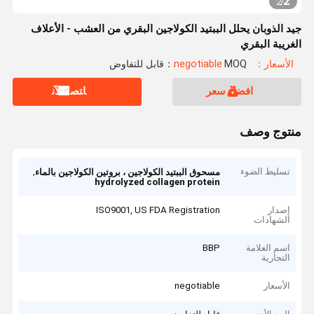
2
2
/
جيد الذوبان يحلل الببتيد الكولاجين البقري من العشب - الأعلاف
الغريبة البقري
الأسعار：negotiable
MOQ：قابل للتفاوض
افضل سعر
ﺎﺘﺼﻟ ﺍﻶﻧ
منتوج وصف
تسليط الضوء
,
مسحوق الببتيد الكولاجين ، بروتين الكولاجين بالماء
hydrolyzed collagen protein
إصدار
ISO9001, US FDA Registration
الشهادات
اسم العلامة
BBP
التجارية
الأسعار
negotiable