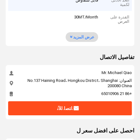
الحد الأدنى
قابل للتفاوض
لكمية
القدرة على
30MT/Month
العرض
عرض المزيد
تفاصيل الاتصال
Mr. Michael Qiao
العنوان: No.137 Haining Road، Hongkou Distrct، Shanghai
200080 China
+86 21 65010906
ﺎﺘﺼﻟ ﺍﻶﻧ
احصل على افضل سعر ل