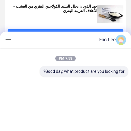
جيد الذوبان يحلل الببتيد الكولاجين البقري من العشب -
الأعلاف الغريبة البقري
استمر
Eric Lee
المنتجات الموصى بها
7:58 PM
Good day, what product are you looking for?
حبيبات كولاجين
ببتيدات
ببتيدات كولاجين
غير مفضل ت
السمك جيدة
الكولاجين البقري
السمك قابلة
الأسماك
الذوبان
للذوبان في الماء
الكولاجين
الببتيدات حبي
سريعة الذوب
افضل سعر
افضل سعر
افضل سعر
افضل سع
السريع في ا