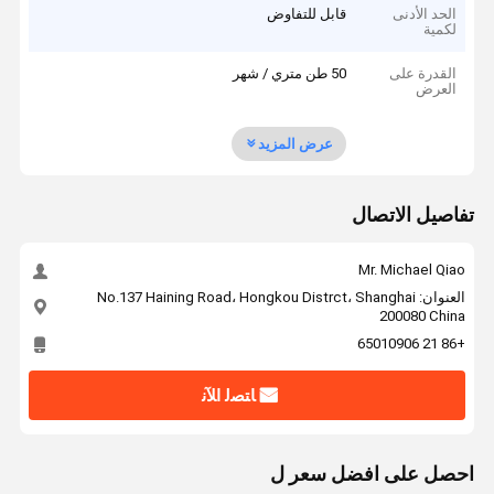
الحد الأدنى
قابل للتفاوض
لكمية
القدرة على
50 طن متري / شهر
العرض
عرض المزيد
تفاصيل الاتصال
Mr. Michael Qiao
العنوان: No.137 Haining Road، Hongkou Distrct، Shanghai
200080 China
+86 21 65010906
ﺎﺘﺼﻟ ﺍﻶﻧ
احصل على افضل سعر ل