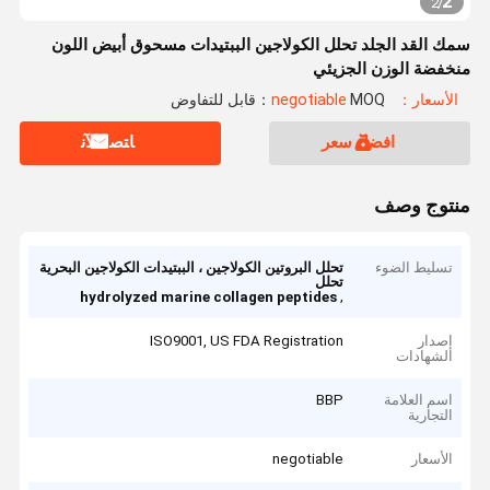
2
2
/
سمك القد الجلد تحلل الكولاجين الببتيدات مسحوق أبيض اللون
منخفضة الوزن الجزيئي
الأسعار：negotiable
MOQ：قابل للتفاوض
افضل سعر
ﺎﺘﺼﻟ ﺍﻶﻧ
منتوج وصف
تسليط الضوء
تحلل البروتين الكولاجين ، الببتيدات الكولاجين البحرية
تحلل
,
hydrolyzed marine collagen peptides
إصدار
ISO9001, US FDA Registration
الشهادات
اسم العلامة
BBP
التجارية
الأسعار
negotiable