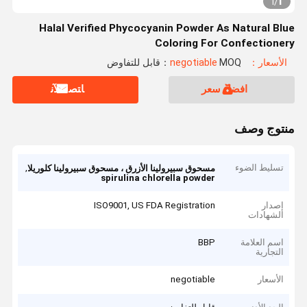
1
1
/
Halal Verified Phycocyanin Powder As Natural Blue
Coloring For Confectionery
الأسعار：negotiable
MOQ：قابل للتفاوض
افضل سعر
ﺎﺘﺼﻟ ﺍﻶﻧ
منتوج وصف
تسليط الضوء
,
مسحوق سبيرولينا الأزرق ، مسحوق سبيرولينا كلوريلا
spirulina chlorella powder
إصدار
ISO9001, US FDA Registration
الشهادات
اسم العلامة
BBP
التجارية
الأسعار
negotiable