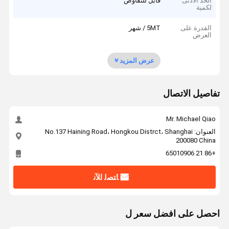
الحد الأدنى
قابل للتفاوض
لكمية
القدرة على
5MT / شهر
العرض
عرض المزيد
تفاصيل الاتصال
Mr. Michael Qiao
العنوان: No.137 Haining Road، Hongkou Distrct، Shanghai
200080 China
+86 21 65010906
ﺎﺘﺼﻟ ﺍﻶﻧ
احصل على افضل سعر ل