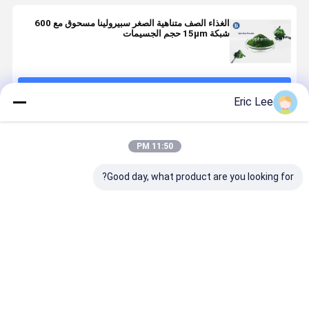
الغذاء الصف متناهية الصغر سبيرولينا مسحوق مع 600
شبكة 15μm حجم الجسيمات
استمر
Eric Lee
المنتجات الموصى بها
11:50 PM
Good day, what product are you looking for?
مسحوق
مسحوق
Hala التحقق
العضوية الأز
فيكوسيانين E25
سبيرولينا الغذاء
من الطحالب
الأخضر الطب
الصف
الزرقاء سبيرولينا
سبيرولينا
مسحوق
مسحوق للم
للمكونات
Ingedient
افضل سعر
افضل سعر
افضل سعر
افضل سع
الغذائية التكميلية