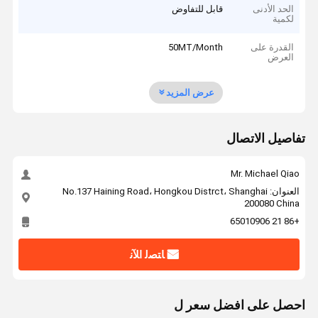
الحد الأدنى
قابل للتفاوض
لكمية
القدرة على
50MT/Month
العرض
عرض المزيد
تفاصيل الاتصال
Mr. Michael Qiao
العنوان: No.137 Haining Road، Hongkou Distrct، Shanghai
200080 China
+86 21 65010906
ﺎﺘﺼﻟ ﺍﻶﻧ
احصل على افضل سعر ل