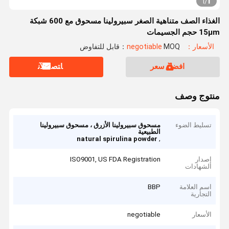
1
1
/
الغذاء الصف متناهية الصغر سبيرولينا مسحوق مع 600 شبكة
15μm حجم الجسيمات
الأسعار：negotiable
MOQ：قابل للتفاوض
افضل سعر
ﺎﺘﺼﻟ ﺍﻶﻧ
منتوج وصف
تسليط الضوء
مسحوق سبيرولينا الأزرق ، مسحوق سبيرولينا
الطبيعية
,
natural spirulina powder
إصدار
ISO9001, US FDA Registration
الشهادات
اسم العلامة
BBP
التجارية
الأسعار
negotiable