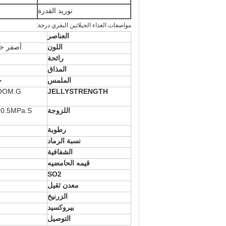
توريد القدرة
مواصفات الغذاء الجيلاتين البقري درجة:
العناصر
اللون
أصفر خف
رائحة
المذاق
الملمس
ح
OOM.G
JELLYSTRENGTH
اللزوجة
 0.5MPa.S
رطوبة
نسبة الرماد
الشفافية
قيمه الحامضيه
SO2
معدن ثقيل
الزرنيخ
بيروكسيد
التوصيل