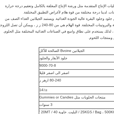
ليات الإنتاج المتقدمة مثل ورشة الإنتاج المغلقة بالكامل وتعقيم درجة حرارة
جات.
لدينا درجة مختلفة من قوة هلام لأغراض التطبيق المختلفة.
ن جلود وجلود البقرة عالية الجودة الغذائية.
ويستمد الجيلاتين الغذاء الصف من
 والبروتينات المختلفة.
قوة الهلام هي من 80-240 ز ز ، ويمكن أن تصل اللزو
، لذلك يستخدم على نطاق واسع في الصناعات الغذائية المختلفة مثل الحلوى
ومنتجات اللحوم.
الجيلاتين Bvoine الصالحة للأكل
جلود الأبقار والجلود
9000-70-8
اصفر الى اصفر قليلا
80-240 ازهر ز
≤14٪
منتجات الحلويات مثل Gummies or Candies
3 سنوات
25KGS / Bag ، 500 / البليت.
حاوية 20MT / 40 '