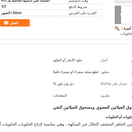
وقت التسليم:
اعتمادا على الكمية الخاصة بك PO
شروط الدفع:
T/T
القدرة على العرض:
60mt / الشهر
اتصل
بيرة :
لحلويات
أصل:
جلود الأبقار أو الجلود
مظهر:
قطع صلبة صفراء أو صفراء قليلا
خسار على drying:
دي وان فور %
تطبيق:
المعجنات
 الجيلاتين العضوي
ومسحوق الجيلاتين النقي
,
لويات أو الحلويات
تاج مسحوق الجيلاتين الجاهز المجفف الحلال غير المنكهة ، وهي مناسبة لإنتاج الحلويات الحلويات أ