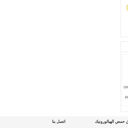
Un
P
ود
حمض الهيالورونيك
اتصل بنا
 ازهر