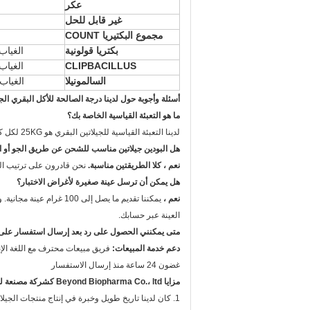
عكر
غير قابل للحل
مجموع البكتيريا COUNT
بكتريا قولونية
الغياب في 
CLIPBACILLUS
الغياب في 
السالمونيلا
الغياب في
أسئلة وأجوبة حول لدينا درجة الصالحة للأكل البقري الجي
ما هو التعبئة القياسية الخاصة بك؟
لدينا التعبئة القياسية للجيلاتين البقري هو 25KG لكل كيس. تحتوي منصة واحدة على 20 طبلة ، أي حوالي الجيلاتين 500KG.
هل البودين جيلاتين مناسب للشحن عن طريق الجو أو ا
نعم ، كلا الطريقتين مناسبة.
نحن قادرون على ترتيب الش
هل يمكن أن ترسل عينة صغيرة لأغراض الاختبار؟
نعم ،
العينة عبر حسابك.
متى يمكنني الحصول على رد بعد إرسال استفسار على
دعم خدمة المبيعات:
فريق مبيعات محترف مع اللغة الإن
غضون 24 ساعة منذ إرسال الاستفسار
مزايا Beyond Biopharma Co.، ltd كشركة مصنعة للجيلاتين؟
1. كان لدينا تاريخ طويل وخبرة في إنتاج منتجات الجيلاتين مما يجعلنا ذوي الخبرة في صناعة الجيلاتين.