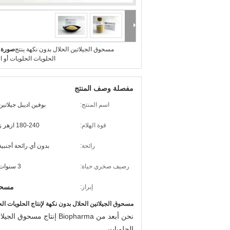
مسحوق الجيلاتين الحلال بدون نكهة ينتج
صورة ك
الحلويات الحلويات أو ا
مفصلة وصف المنتج
اسم المنتج:
بوفين اديبل جيلاتين
قوة الهلام:
180-240 ازهر ز
رائحة:
بدون أي رائحة أجنبية
رصيف صخري حياة:
3 سنوات
مسحوق
إبراز:
مسحوق الجيلاتين الحلال بدون نكهة لإنتاج الحلويات الح
نحن أبعد من Biopharma إن
الحلويات.