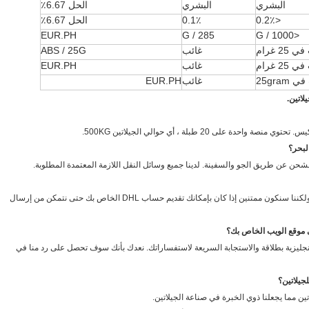
البشري
البشري
الحل 6.67٪
<0.2٪
0.1٪
الحل 6.67٪
EUR.PH
285 / G
<1000 / G
25 غرام
غائب
ABS / 25G
25 غرام
غائب
EUR.PH
 25gram
غائب
EUR.PH
لاتين.
لبحر؟
حن عن طريق الجو والسفينة. لدينا جميع وسائل النقل اللازمة المعتمدة المطلوبة.
يمكننا تقديم ما يصل إلى 100 غرام عينة مجانية. ولكننا سنكون ممتنين إذا كان بإمكانك تقديم حساب DHL الخاص بك حتى نتمكن من إرسال
 موقع الويب الخاص بك؟
جليزية بطلاقة والاستجابة السريعة لاستفساراتك. نعدك بأنك سوف تحصل على رد منا في