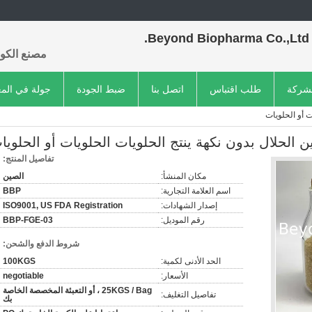
Beyond Biopharma Co.,Ltd.
مصنع الكول
لشركة
طلب اقتباس
اتصل بنا
ضبط الجودة
جولة في الم
ت أو الحلويات
 الحلال بدون نكهة ينتج الحلويات الحلويات أو الحلويا
تفاصيل المنتج:
مكان المنشأ:
الصين
اسم العلامة التجارية:
BBP
إصدار الشهادات:
ISO9001, US FDA Registration
رقم الموديل:
BBP-FGE-03
شروط الدفع والشحن:
الحد الأدنى لكمية:
100KGS
الأسعار:
negotiable
25KGS / Bag ، أو التعبئة المخصصة الخاصة
تفاصيل التغليف:
بك