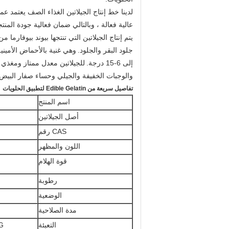
لدينا خط إنتاج الجيلاتين الغذاء الصف يعتمد عم
عالية فعالة ، وبالتالي ضمان فعالية جودة المنت
يتم إنتاج الجيلاتين التي تنتجها بيوند بيوفارما م
جلود البقر والجلود.
وهي غنية بالأحماض الأمينية
إلى 6-15 درجة.
للجيلاتين معدل ممتاز ومغذي 
والوجبات الخفيفة والجيلي وحساء صفار البيض 
تفاصيل سريعة من Edible Gelatin لتطبيق الحلويات
اسم المنتج
أصل الجيلاتين
CAS رقم
اللون والمظهر
قوة الهلام
رطوبة
الوضعية
مدة الصلاحية
التعبئة
KG