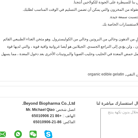
لاجين. وهو طعام خالٍ من الدهون وخالي من البروتين وخالي من الكوليسترول. وهو مثخن الغذاء الطبيعي القائم
، ولن يؤدي إلى التراجع الجسدي. الجيلاتين هو أيضا غروانية واقية قوية ، والتي لديها قوة
عمل حمض المعدة في الحليب وحليب الصويا والبروتينات الأخرى بعد دخول المعدة ، مما يسهل
,
 النقي
organic edible gelatin
ل استفسارك مباشرة لنا
Beyond Biopharma Co.,Ltd.
اتصل شخص:
Mr. Michael Qiao
الهاتف ::
+86 21 65010906
الفاكس:
86-21-65010906