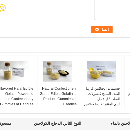
جسيمات الجيلاتين فارما
Natural Confectionery
flavored Halal Edible
م
الصف المنتج كبسولات
Grade Edible Gelatin to
Gelatin Powder to
الصلب / لينة جل
Produce Gummies or
roduce Confectionery
اسم المنتج:
فارما جيلاتين
Candies
Gummies or Candies
للكبسولات الصلبة / الهلام
اسم المنتج:
جيلاتين صالح
اسم المنتج:
بوفين اديبل
الناعم
للأكل
جيلاتين
الصف فارما:
نعم ، برنامج
أصل:
جلود الأبقار
أصل:
جلود الأبقار أو الجل
جين بالماء
النوع الثاني الدجاج الكولاجين
مسحوق 
الرصد العالمي المتاحة
قوة الهلام:
180-240 ازهر
قوة الهلام:
180-240