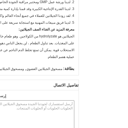
2. لدينا ورشة عمل GMP ومختبر مراقبة الجودة الخاص بنا للسيطرة على الجودة للكولاجين أنتجنا.
3. لدينا القدرة الإنتاجية الكبيرة وقد قمنا بإدارة كمية معقولة من المخزون والتي يمكن أن تضمن التسليم في الوقت المناسب لطلبك.
4. لقد زودنا الجيلاتين للعملاء في جميع أنحاء العالم واكتسبت سمعة جيدة.
5. لدينا فريق مبيعات المهنية مع استجابة سريعة على الاستفسارات الخاصة بك.
معرفة المزيد عن الغذاء الصف الجيلاتين:
الجيلاتين هو hydrolyzate من الكو
على المغذيات. بعد تناول الطعام ، لن يجعل الناس دهون 
الاستحلاب قوية. يمكن أن تمنع تجلط الدم الناجم عن 
عملية هضم الطعام.
,
بطاقة:
مسحوق الجيلاتين العضوي
ومسحوق الجيلاتين
تفاصيل الاتصال
إرسا