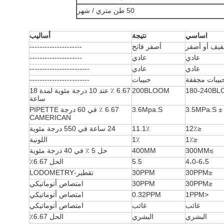
50 طن متري / شهر
اساسي
نتيجة
أساليب
يف أو أصفر
أصفر فاتح
---------------------
عادي
عادي
---------------------
عادي
عادي
------------------------
بيبات مجففة
حبيبات
------------------------
180-240BL
200BLOOM
6.67 ٪ عند 10 درجة مئوية لمدة 18
ساعة
3.5MPa.S ±
3.6Mpa.S
6.67 ٪ في 60 درجة PIPETTE
CAMERICAN
≤12٪
11.1٪
24 ساعة في 550 درجة مئوية
≤1٪
1٪
اللونية
≥300MM
400MM
حل 5 ٪ في 40 درجة مئوية
4،0-6،5
5.5
الحل 6.67٪
≤30PPM
30PPM
تقطير-LODOMETRY
≤30PPM
30PPM
امتصاص أتوماتيكي
<1PPM
0.32PPM
امتصاص أتوماتيكي
غائب
غائب
امتصاص أتوماتيكي
البشري
البشري
الحل 6.67٪