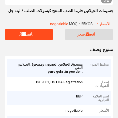
2
2
/
جسيمات الجيلاتين فارما الصف المنتج كبسولات الصلب / لينة جل
الأسعار：negotiable
MOQ：25KGS
افضل سعر
ﺎﺘﺼﻟ ﺍﻶﻧ
منتوج وصف
تسليط الضوء
مسحوق الجيلاتين العضوي ، ومسحوق الجيلاتين
النقي
,
pure gelatin powder
إصدار
ISO9001, US FDA Registration
الشهادات
اسم العلامة
BBP
التجارية
الأسعار
negotiable