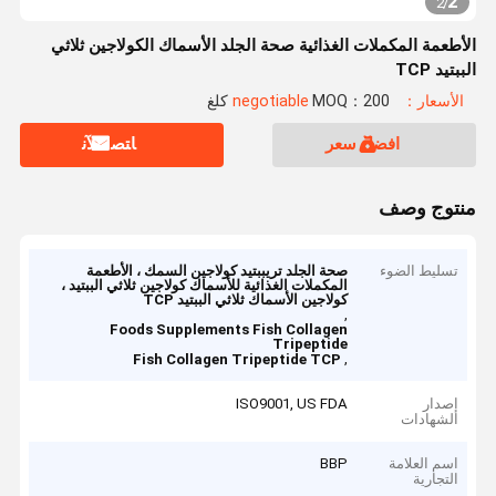
2
2
/
الأطعمة المكملات الغذائية صحة الجلد الأسماك الكولاجين ثلاثي
الببتيد TCP
الأسعار：negotiable
MOQ：200 كلغ
افضل سعر
ﺎﺘﺼﻟ ﺍﻶﻧ
منتوج وصف
تسليط الضوء
صحة الجلد تريببتيد كولاجين السمك ، الأطعمة
المكملات الغذائية للأسماك كولاجين ثلاثي الببتيد ،
كولاجين الأسماك ثلاثي الببتيد TCP
,
Foods Supplements Fish Collagen
Tripeptide
,
Fish Collagen Tripeptide TCP
إصدار
ISO9001, US FDA
الشهادات
اسم العلامة
BBP
التجارية