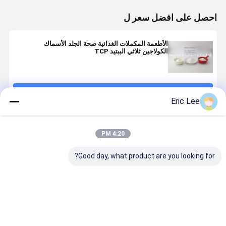
احصل على افضل سعر ل
الأطعمة المكملات الغذائية صحة الجلد الأسماك
الكولاجين ثلاثي الببتيد TCP
استمر
Eric Lee
المنتجات الموصى بها
4:20 PM
Good day, what product are you looking for?
كولاجين السمك
الموازين البحرية
98 ٪ 60 شبكة
مسحوق كولا
البحري يساعد
280 دالتون
كولاجين السمك
السمك القا
على تخفيف
مذاق كولاجين
ثلاثي الببتيد 280
للذوبان في ا
عملية الشيخوخة
السمك المتحلل
دالتون
من FDA