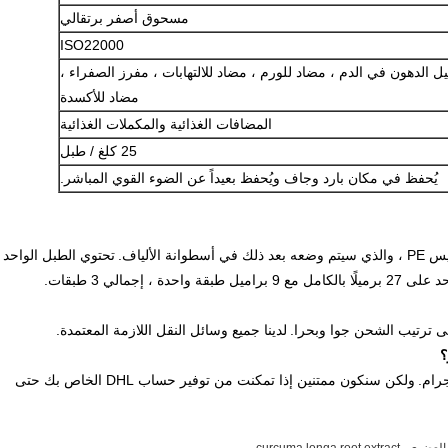
مسحوق أصفر برتقالي
ISO22000
يل الدهون في الدم ، مضاد للورم ، مضاد للالتهابات ، مفرز الصفراء ،
مضاد للأكسدة
المضافات الغذائية والمكملات الغذائية
25 كلغ / طبل
يُحفظ في مكان بارد وجاف ويُحفظ بعيداً عن الضوء القوي المباشر.
لألياف.
تحتوي الطبل الواحد
قة واحدة ، إجمالي 3 طبقات.
 ترتيب الشحن جوا وبحرا.
لدينا جميع وسائل النقل اللازمة المعتمدة.
؟
ولكن سنكون ممتنين إذا تمكنت من توفير حساب DHL الخاص بك حتى
,