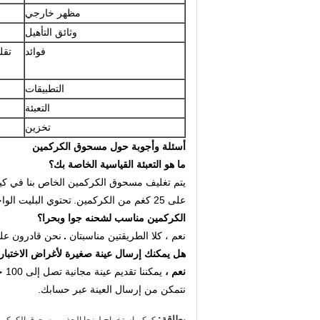
مظهر خارجي
وثائق التأهيل
فوائد
تقل
التطبيقات
التعبئة
تخزين
أسئلة وأجوبة حول مسحوق الكركمين
ما هو التعبئة القياسية الخاصة بك؟
يتم تغليف مسحوق الكركمين الخاص بنا في كيس PE ، والذي سيتم وضعه بعد ذلك في أسطوانة ا
على 25 كغم من الكركمين.
تحتوي البليت الواحد على 27 برميلًا بالكامل مع 9 براميل طب
الكركمين مناسب لشحنه جوا وبحرا؟
نعم ، كلا الطريقتين مناسبتان
.
نحن قادرون على
هل يمكنك إرسال عينة صغيرة لأغراض الاختبار
نعم ،
يمكننا تقديم عينة مجانية تصل إلى 100 جرام.
نتمكن من إرسال العينة عبر حسابك.
,
بطاقة: