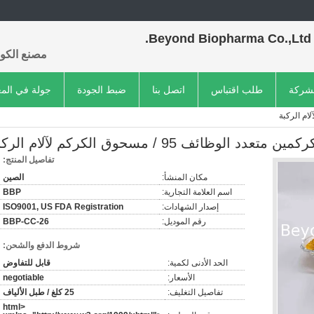
Beyond Biopharma Co.,Ltd.
مصنع الكول
لشركة
طلب اقتباس
اتصل بنا
ضبط الجودة
جولة في الم
د الوظائف 95 / مسحوق الكركم لآلام الركبة
تفاصيل المنتج:
مكان المنشأ:
الصين
اسم العلامة التجارية:
BBP
إصدار الشهادات:
ISO9001, US FDA Registration
رقم الموديل:
BBP-CC-26
شروط الدفع والشحن:
الحد الأدنى لكمية:
قابل للتفاوض
الأسعار:
negotiable
تفاصيل التغليف:
25 كلغ / طبل الألياف
<html