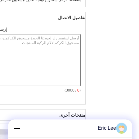
كركم استخراج لونجا الجذر
مسحوق الكركم 
تفاصيل الاتصال
إرسا
/ 3000)
0
(
منتجات أخرى
Eric Lee