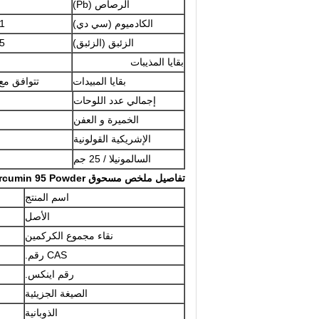
الرصاص (Pb)
الكادميوم (سي دي)
p0.1
الزئبق (الزئبق)
p0.5
بقايا المذيبات
بقايا المبيدات
تتوافق مع 
إجمالي عدد اللوحات
الخميرة و العفن
الإشريكية القولونية
السالمونيلا / 25 جم
تفاصيل ملخص مسحوق Beyond Biopharma Curcumin 95 Powder
اسم المنتج
الأصل
نقاء مجموع الكركمين
CAS رقم.
رقم اينكس.
الصيغة الجزيئية
الذوبانية