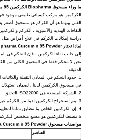
ما وراء مسحوق Biopharma الكركمين 95 مقدمة
الكركمين هو مركب كيميائي طبيعي موجود في 
الفني بينهما هو أن الكركم هو مسحوق أصفر يس
الثقافات الهندية والآسيوية ، الكركم والكركم
دراسة إمكانات الكركم في علاج أمراض مثل 
لماذا تختار Beyond Biopharma Curcumin 95 Powder
إلى جانب نقاء الكركمين ، فإن التحكم في المعاد
نحن لا نتحكم فقط في المحتوى الكلي من الكركم
الدقيقة.
1. حدود التحكم في المعادن الثقيلة والكائنات 
في مسحوق الكركمين لدينا ، لضمان استهلاك ا
2. الشركة المصنعة هي ISO22000 التحقق.
3. يتم استخراج الكركمين لدينا من الكركم غير المعدلة وراثيا
4. إن الكركمين الخاص بنا مطابق تماما لمعايير USP40.
5.مصنعنا للكركمين هو مصنع متخصص للكركمين لسنوات عديدة.
مواصفات مسحوق Beyond Biopharma Curcumin 95 Powder
العناصر