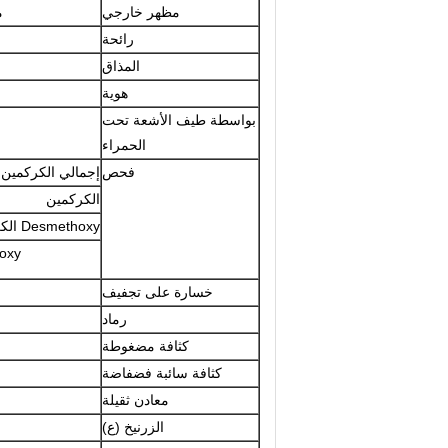
مظهر خارجي
م
رائحة
المذاق
هوية
بواسطة طيف الأشعة تحت
الحمراء
فحص
إجمالي الكركمين ≥5.0
الكركمين
Desmethoxy الكركمين
thoxy
خسارة على تجفيف
رماد
كثافة مضغوطة
كثافة سائبة فضفاضة
معادن ثقيلة
الزرنيخ (ع)