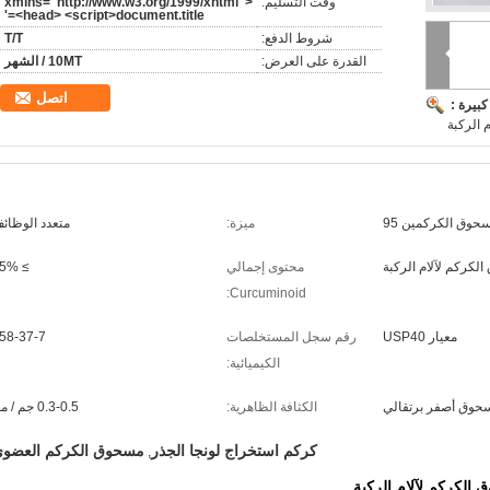
وقت التسليم:
xmlns="http://www.w3.org/1999/xhtml">
<head> <script>document.title='
شروط الدفع:
T/T
القدرة على العرض:
10MT / الشهر
اتصل
بيرة :
م الركبة
حوق الكركمين 95
ميزة:
متعدد الوظائ
لكركم لآلام الركبة
محتوى إجمالي
≥ 95%
Curcuminoid:
معيار USP40
رقم سجل المستخلصات
58-37-7
الكيميائية:
حوق أصفر برتقالي
الكثافة الظاهرية:
0.3-0.5 جم / مل
كركم استخراج لونجا الجذر
مسحوق الكركم العضو
,