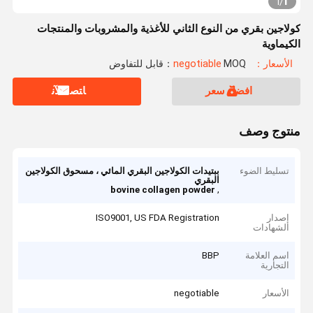
1
1
/
كولاجين بقري من النوع الثاني للأغذية والمشروبات والمنتجات
الكيماوية
الأسعار：negotiable
MOQ：قابل للتفاوض
افضل سعر
ﺎﺘﺼﻟ ﺍﻶﻧ
منتوج وصف
تسليط الضوء
ببتيدات الكولاجين البقري المائي ، مسحوق الكولاجين
البقري
,
bovine collagen powder
إصدار
ISO9001, US FDA Registration
الشهادات
اسم العلامة
BBP
التجارية
الأسعار
negotiable