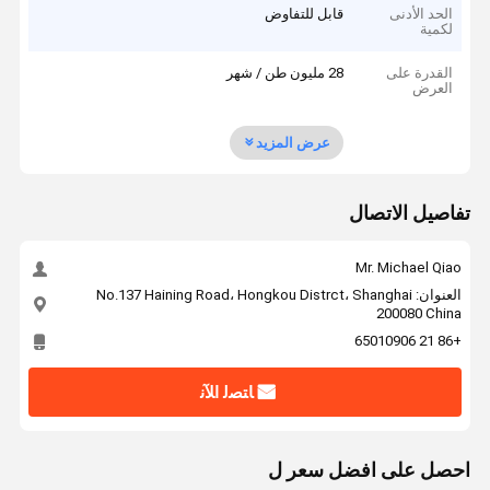
الحد الأدنى
قابل للتفاوض
لكمية
القدرة على
28 مليون طن / شهر
العرض
عرض المزيد
تفاصيل الاتصال
Mr. Michael Qiao
العنوان: No.137 Haining Road، Hongkou Distrct، Shanghai
200080 China
+86 21 65010906
ﺎﺘﺼﻟ ﺍﻶﻧ
احصل على افضل سعر ل