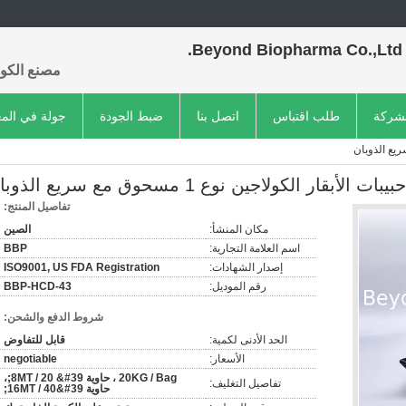
Beyond Biopharma Co.,Ltd.
مصنع الكول
لشركة
طلب اقتباس
اتصل بنا
ضبط الجودة
جولة في الم
أبقار الكولاجين نوع 1 مسحوق مع سريع الذوبان
تفاصيل المنتج:
مكان المنشأ:
الصين
اسم العلامة التجارية:
BBP
إصدار الشهادات:
ISO9001, US FDA Registration
رقم الموديل:
BBP-HCD-43
شروط الدفع والشحن:
الحد الأدنى لكمية:
قابل للتفاوض
الأسعار:
negotiable
20KG / Bag ، حاوية 8MT / 20 &#39;،
تفاصيل التغليف:
حاوية 16MT / 40&#39;