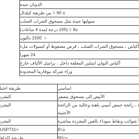
الذوبان جيدة
≥ 90 ٪ من طريقة كيلدال
سيولتها جيدة مثل مسحوق الشراب الصلب
≤8 ٪ (105 درجة لمدة 4 ساعات)
＜ 1500 دالتون
أكياس ، مسحوق الشراب الصلب ، قرص مضغوط أو كبسولات ملء
24 شهرا
أكياس البولي ايثيلين المغلقة داخل ، براميل الألياف خارج
وراء شركة بيوفارما المحدودة
اساسي
طريقة اختبا
الأبيض إلى مسحوق مصفر
البشر
 ، رائحة حمض أميني باهتة وخالية من الرائحة
البشر
الأجنبية
ا شوائب ونقاط سوداء بالعين المجردة مباشرة
البشر
<USP731>
≤8٪
≥90٪
طريقة كلداه