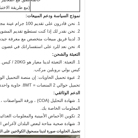
(مع طريقة الاختب
نموذج السياسة ودعم المبيعات:
1. نحن قادرون على تقديم 100 جرام عينة مجانا بواسطة dhl التسليم.
2. نحن نقدر لك إذا كنت تستطيع تقديم المشورة لحساب DHL الخاص بك حتى نتمكن من إرسال العينة عبر حسابك DHL.
3. لدينا فريق مبيعات متخصص مع معرفة جيدة بالكولاجين بالإضافة إلى الإنجليزية بطلاقة للتعامل مع استفساراتك.
4. نحن نعد للرد على استفساراتك في غضون 24 ساعة بعد تلقي سؤالكم.
التعبئة والشحن:
1. التعبئة: التعبئة لدينا معيار هو 20KG / كيس.
كيس بولي بروبلين مركب.
2. عبوة تحميل الحاويات: إن منصة التحميل الواحدة قادرة على تحميل 20 كيس = 400 كجم.
تحميل حوالي 2 المنصات = 8MT.
حاوية واحدة 40 قدم قادرة على تحميل حوالي 40 منصة = 
الدعم الوثائقي:
المعلومات الخاصة بك.
2. تكوين الأحماض الأمينية والمعلومات الغذائية المتاحة.
3. شهادة صحية متاحة لبعض البلدان لأغراض التخليص الجمركي.
تحميل الحاويات صورة لدينا مسحوق الكولاجين على ا