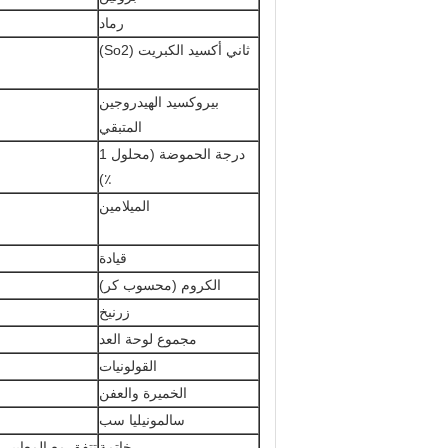
رماد
ثاني أكسيد الكبريت (So2)
بيروكسيد الهيدروجين
المتبقي
درجة الحموضة (محلول 1
٪)
الميلامين
قيادة
الكروم (محسوب كر)
زرنيخ
مجموع لوحة العد
القولونيات
الخميرة والعفن
سالمونيليا سب
خاتمة
تتفق مع المعايير ا