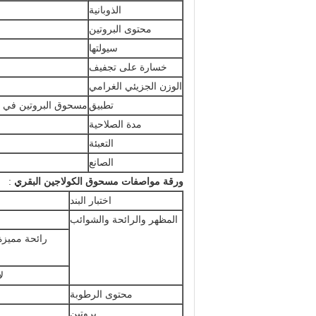
الذوبانية
محتوى البروتين
سيولتها
خسارة على تجفيف
الوزن الجزيئي الغرامي
تطبيق
مسحوق البروتين في 
مدة الصلاحية
التعبئة
الصانع
ورقة مواصفات مسحوق الكولاجين البقري
:
اختبار البند
المظهر والرائحة والشوائب
رائحة مميزة
ل
محتوى الرطوبة
بروتين