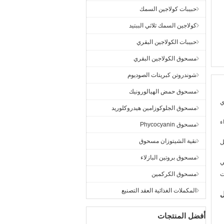
حبيبات كولاجين السمك
كولاجين السمك ثلاثي الببتيد
حبيبات الكولاجين البقري
مسحوق الكولاجين البقري
شوندروتن كبريتات الصوديوم
مسحوق حمض الهيالورونيك
ي
مسحوق الجلوكوزامين هيدروكلوريد
ء
مسحوق Phycocyanin
نقية الشيتوزان مسحوق
ل
مسحوق بروتين البازلاء
ي
ت
مسحوق الكركمين
المكملات الغذائية العقد التصنيع
ل
أفضل المنتجات