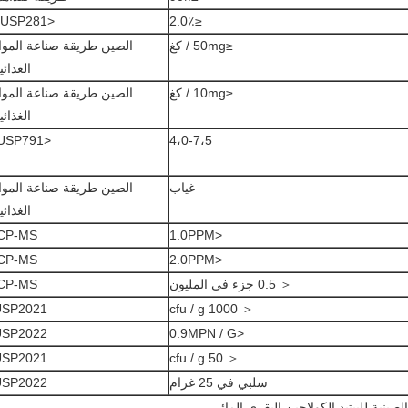
<USP281>
≤2.0٪
≤50mg / كغ
الصين طريقة صناعة الموا
الغذائي
≤10mg / كغ
الصين طريقة صناعة الموا
الغذائي
<USP791.
4،0-7،5
غياب
الصين طريقة صناعة الموا
الغذائي
ICP-MS
<1.0PPM
ICP-MS
<2.0PPM
＜ 0.5 جزء في المليون
ICP-MS
USP2021
＜ 1000 cfu / g
USP2022
<0.9MPN / G
USP2021
＜ 50 cfu / g
سلبي في 25 غرام
USP2022
لصينية للببتيد الكولاجين البقري المائي