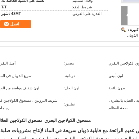
وقت التسليم:
تعتمد على الكمية الخاصة بك
شروط الدفع:
T/T
القدرة على العرض:
48MT / شهر
اتصل
بيرة :
لذوبان
 الكولاجين البقري
مصدر:
أصل البقر
لون أبيض
ذوبانية:
سريع الذوبان في الما
بدون رائحة
لون الحل:
لون شفاف وواضح من الح
ة ، العناية بالبشرة ،
شريط البروتين ، مسحوق الكولاجين ف
تطبيق:
صحة العظام
زجاجا
مسحوق الكولاجين البحري
مسحوق الكولاجين الحلا
,
 عديم الرائحة مع قابلية ذوبان سريعة في الماء لإنتاج مشروبات صلبة
ملية التحبيب من مسحوق الكولاجين البقري ، وهو عبارة عن جزيئات كبيرة من