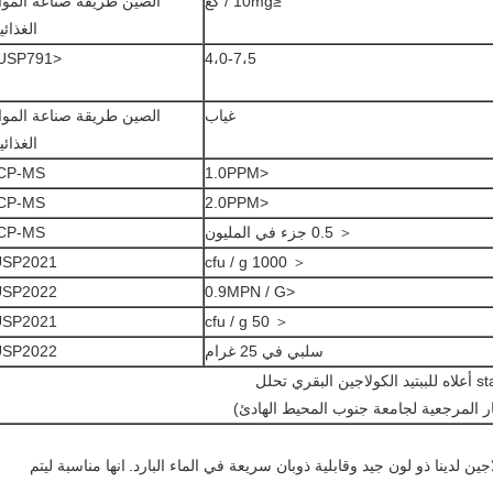
≤10mg / كغ
الصين طريقة صناعة الموا
الغذائي
<USP791.
4،0-7،5
غياب
الصين طريقة صناعة الموا
الغذائي
ICP-MS
<1.0PPM
ICP-MS
<2.0PPM
＜ 0.5 جزء في المليون
ICP-MS
USP2021
＜ 1000 cfu / g
USP2022
<0.9MPN / G
USP2021
＜ 50 cfu / g
سلبي في 25 غرام
USP2022
ار المرجعية لجامعة جنوب المحيط الهادئ)
انها مناسبة ليتم