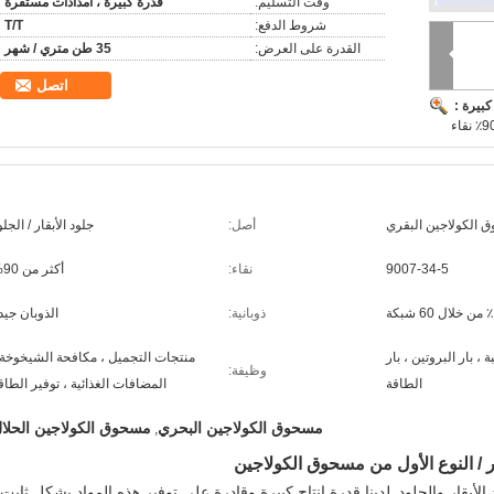
وقت التسليم:
قدرة كبيرة ، امدادات مستقرة
شروط الدفع:
T/T
القدرة على العرض:
35 طن متري / شهر
اتصل
بيرة :
 الكولاجين البقري
أصل:
جلود الأبقار / الجلو
9007-34-5
نقاء:
أكثر من 90%
ذوبانية:
الذوبان جيد
، بار البروتين ، بار
منتجات التجميل ، مكافحة الشيخوخة 
وظيفة:
الطاقة
المضافات الغذائية ، توفير الطاق
مسحوق الكولاجين البحري
مسحوق الكولاجين الحلا
,
 / النوع الأول من مسحوق الكولاجين
لأبقار والجلود.
لدينا قدرة إنتاج كبيرة وقادرة على توفير هذه المواد بشكل ثابت