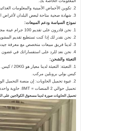
المعلومات الخاصة بك.
2. تكوين الأحماض الأمينية والمعلومات الغذائية المتاحة.
3. شهادة صحية متاحة لبعض البلدان لأغراض التخليص الجمركي.
نموذج السياسة ودعم المبيعات:
1. نحن قادرون على تقديم 100 جرام عينة مجانا بواسطة dhl التسليم.
2. نحن نقدر لك إذا كنت تستطيع تقديم المشورة لحساب DHL الخاص بك حتى نتمكن من إرسال العينة عبر حسابك DHL.
3. لدينا فريق مبيعات متخصص مع معرفة جيدة بالكولاجين بالإضافة إلى الإنجليزية بطلاقة للتعامل مع استفساراتك.
4. نحن نعد للرد على استفساراتك في غضون 24 ساعة بعد تلقي سؤالكم.
التعبئة والشحن:
1. التعبئة: التعبئة لدينا معيار هو 20KG / كيس.
كيس بولي بروبلين مركب.
2. عبوة تحميل الحاويات: إن منصة التحميل الواحدة قادرة على تحميل 20 كيس = 400 كجم.
تحميل حوالي 2 المنصات = 8MT.
حاوية واحدة 40 قدم قادرة على تحميل حوالي 40 منصة = 
تحميل الحاويات صورة لدينا مسحوق الكولاجين على ا