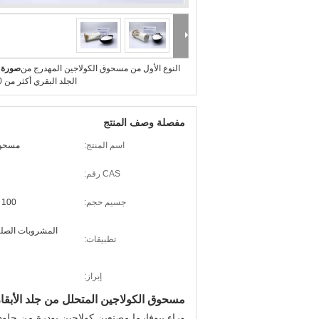
النوع الأول من مسحوق الكولاجين المهدرج من
صورة ك
الجلد البقري أكثر من 90٪ نقاء
مفصلة وصف المنتج
اسم المنتج:
مسحوق
CAS رقم:
جسيم حجم:
100 ٪ من خلال 60 شبكة
المشروبات الصلبة 
تطبيقات:
إبراز:
مسحوق الكولاجين المتحلل من جلد الأبقار
وراء بيوفارما مصنعين كولاجين بودرة من جلود ا