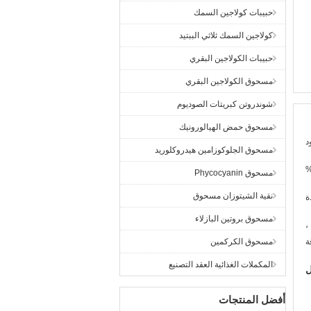
حبيبات كولاجين السمك
كولاجين السمك ثلاثي الببتيد
حبيبات الكولاجين البقري
مسحوق الكولاجين البقري
شوندروتن كبريتات الصوديوم
مسحوق حمض الهيالورونيك
د
مسحوق الجلوكوزامين هيدروكلوريد
مسحوق Phycocyanin
نقية الشيتوزان مسحوق
ة
مسحوق بروتين البازلاء
،
ة
مسحوق الكركمين
المكملات الغذائية العقد التصنيع
ل
أفضل المنتجات