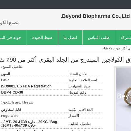
Beyond Biopharma Co.,Ltd.
مصنع الكول
لشركة
طلب اقتباس
اتصل بنا
ضبط الجودة
جولة في الم
من 90٪ نقاء
لكولاجين المهدرج من الجلد البقري أكثر من 90٪ نقاء
تفاصيل المنتج:
مكان المنشأ:
الصين
اسم العلامة التجارية:
BBP
إصدار الشهادات:
ISO9001, US FDA Registration
رقم الموديل:
BBP-HCD-38
شروط الدفع والشحن:
الحد الأدنى لكمية:
قابل للتفاوض
الأسعار:
negotiable
20KG / Bag ، حاوية 8MT / 20 &#39;،
تفاصيل التغليف:
حاوية 16MT / 40&#39;