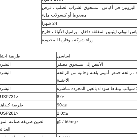
لبروتين في أكياس ، مسحوق الشراب الصلب ، قرص
مضغوط أو كبسولات ملء
24 شهرا
اس البولي ايثيلين المغلقة داخل ، براميل الألياف خارج
وراء شركة بيوفارما المحدودة
اساسي
طريقة اختبا
الأبيض إلى مسحوق مصفر
البشر
 ، رائحة حمض أميني باهتة وخالية من الرائحة
البشر
الأجنبية
ا شوائب ونقاط سوداء بالعين المجردة مباشرة
البشر
<USP731>
≤8٪
≥90٪
طريقة كلداه
<USP281>
≤2.0٪
≤50mg / كغ
الصين طريقة صناعة الموا
الغذائي