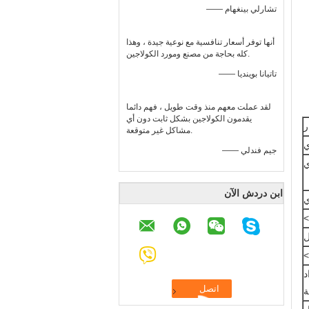
—— تشارلي بينغهام
أنها توفر أسعار تنافسية مع نوعية جيدة ، وهذا
كله بحاجة من مصنع ومورد الكولاجين.
—— تاتيانا بوينديا
لقد عملت معهم منذ وقت طويل ، فهم دائما
يقدمون الكولاجين بشكل ثابت دون أي
ر
مشاكل غير متوقعة.
ي
—— جيم فندلي
ي
ابن دردش الآن
ي
ل
د
ة