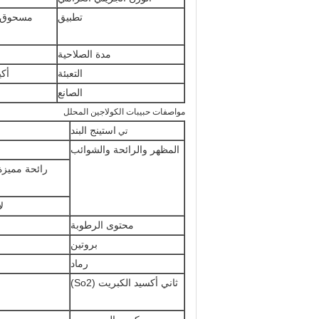
تطبيق
مسحوق ا
مدة الصلاحية
التعبئة
أكي
الصانع
مواصفات حبيبات الكولاجين المحلل
استينج البند
تي
المظهر والرائحة والشوائب
رائحة مميزة
ل
محتوى الرطوبة
بروتين
رماد
ثاني أكسيد الكبريت (So2)