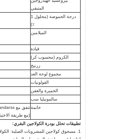
بيروكسيد الهيدروجين
المتبقي
درجة الحموضة (محلول 1
٪)
الميلامين
قيادة
الكروم (محسوب كر)
زرنيخ
مجموع لوحة العد
القولونيات
الخميرة والعفن
سالمونيليا سب
خاتمة
تتفق مع standarss أعلاه للببتيد الكولاجين البقري تحلل
(مع طريقة الاختب
تطبيقات تحلل بودرة الكولاجين البقري:
1. مسحوق كولاجين للمشروبات الصلبة: الكولاجين لدينا ذو لون جيد وقابلية ذوبان سريعة في الماء البارد.