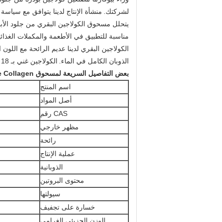
لشركتك.
منشأة الإنتاج لدينا يتوافق مع سياسة ح
يتحلل مسحوق الكولاجين البقري من جلود الأبقا
مناسبة للتطبيق في الأطعمة والمكملات الغذائ
الكولاجين البقري لدينا عديم الرائحة مع اللون ا
الذوبان الكامل في الماء.
الكولاجين غني بـ 18 من الأحماض الأمينية التي تعتبر المواد الغذائية الأساسية للبشر.
بعض التفاصيل السريعة لمسحوق Bovine Collagen
اسم المنتج
أصل المواد
CAS رقم
مظهر خارجي
رائحة
عملية الإنتاج
الذوبانية
محتوى البروتين
سيولتها
خسارة على تجفيف
الوزن الجزيئي الغرامي