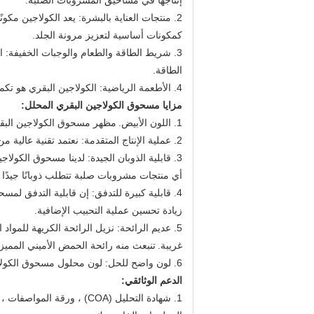
إنتاجها في مساحيق المشروبات الصلبة.
2. منتجات العناية بالبشرة: يعد الكولاجين مكو
كمكونات أساسية لتعزيز مرونة الجلد.
3. شريط الطاقة والطعام والوجبات الخفيفة: ال
الطاقة.
4. الأطعمة الرياضية: الكولاجين البقري هو تكملة رائعة للأشخاص الذين يستمتعون بالتمرينات الرياضية وبناء الأجسام واللعب.
مزايا مسحوق الكولاجين البقري المحلل:
1. اللون الأبيض.
مظهر مسحوق الكولاجين البقري
2. عملية الإنتاج المتقدمة: نعتمد تقنية عالية من عملية الإنتاج لإنتاج الكولاجين البقري المائي.
3. قابلية الذوبان الجيدة: لدينا مسحوق الكولاجين البقري قادر على الذوبان في الماء البارد بسرعة كبيرة.
أي منتجات مشروبات صلبة تتطلب ذوبانًا جيدًا
4. قابلية كبيرة للتدفق: إن قابلية التدفق لمسحوق الكولاجين البقري لدينا جيدة بعد عملية التجفيف في عملية التصنيع.
زيادة تحسين عملية التحبيب الإضافية.
5. عديم الرائحة: نزيل الرائحة الكريهة للمواد 
غريبة.
تنبعث منه رائحة الحمض الأميني المميز.
6. لون واضح للحل: لون محلول مسحوق الكولاجين البقري لدينا واضح وشفاف بخلاف اللون الأصفر.
الدعم الوثائقي: