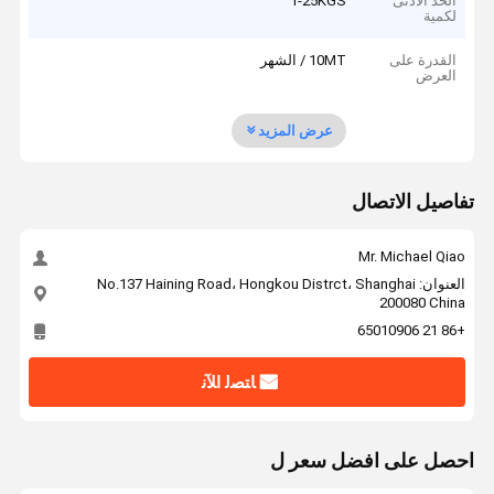
الحد الأدنى
1-25KGS
لكمية
القدرة على
10MT / الشهر
العرض
عرض المزيد
تفاصيل الاتصال
Mr. Michael Qiao
العنوان: No.137 Haining Road، Hongkou Distrct، Shanghai
200080 China
+86 21 65010906
ﺎﺘﺼﻟ ﺍﻶﻧ
احصل على افضل سعر ل