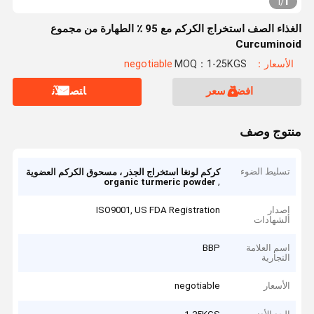
1
1
/
الغذاء الصف استخراج الكركم مع 95 ٪ الطهارة من مجموع
Curcuminoid
الأسعار：negotiable
MOQ：1-25KGS
افضل سعر
ﺎﺘﺼﻟ ﺍﻶﻧ
منتوج وصف
تسليط الضوء
كركم لونغا استخراج الجذر ، مسحوق الكركم العضوية
,
organic turmeric powder
إصدار
ISO9001, US FDA Registration
الشهادات
اسم العلامة
BBP
التجارية
الأسعار
negotiable