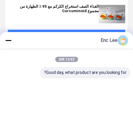
الغذاء الصف استخراج الكركم مع 95 ٪ الطهارة من
مجموع Curcuminoid
استمر
Eric Lee
المنتجات الموصى بها
12:42 AM
Good day, what product are you looking for?
مسحوق
مسحوق
مسحوق
مسحوق
الكركمين الصف
الكركمين من
الكركمين 95٪
الكركمين
USP
كركم لونجا
الغذاء الصف
افضل سعر
افضل سعر
افضل سعر
افضل سع