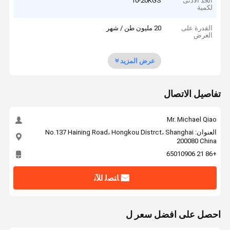
الحد الأدنى
10-20KGS
لكمية
القدرة على
20 مليون طن / شهر
العرض
عرض المزيد
تفاصيل الاتصال
Mr. Michael Qiao
العنوان: No.137 Haining Road، Hongkou Distrct، Shanghai
200080 China
+86 21 65010906
ﺎﺘﺼﻟ ﺍﻶﻧ
احصل على افضل سعر ل