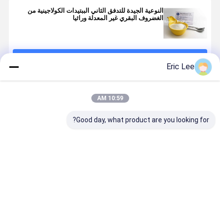
النوعية الجيدة للتدفق الثاني الببتيدات الكولاجينية من
الغضروف البقري غير المعدلة وراثيا
استمر
Eric Lee
المنتجات الموصى بها
10:59 AM
Good day, what product are you looking for?
كولاجين بقري
90٪ كولاجين
كولاجين بقري
مسحوق
من النوع الثاني
متحلل من النوع
من النوع الثاني
الكولاجين ا
لصحة العظام
الثاني
محبب
المتحلل ،
ببتيدات
الكولاجين ا
افضل سعر
افضل سعر
افضل سعر
افضل سع