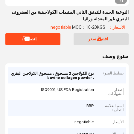
1
1
/
النوعية الجيدة للتدفق الثاني الببتيدات الكولاجينية من الغضروف
البقري غير المعدلة وراثيا
الأسعار：negotiable
MOQ：10-20KGS
افضل سعر
ﺎﺘﺼﻟ ﺍﻶﻧ
منتوج وصف
تسليط الضوء
نوع الكولاجين 2 مسحوق ، مسحوق الكولاجين البقري
,
bovine collagen powder
إصدار
ISO9001, US FDA Registration
الشهادات
اسم العلامة
BBP
التجارية
الأسعار
negotiable