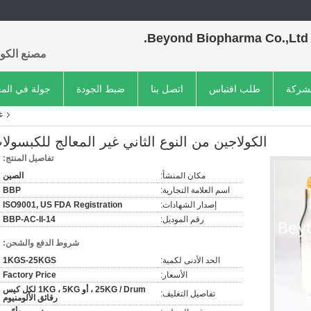
Beyond Biopharma Co.,Ltd.
مصنع الكول
لشركة
طلب اقتباس
اتصل بنا
ضبط الجودة
جولة في الم
غ
الكولاجين من النوع الثاني غير المعالج للكبسولا
تفاصيل المنتج:
مكان المنشأ:
الصين
اسم العلامة التجارية:
BBP
إصدار الشهادات:
ISO9001, US FDA Registration
رقم الموديل:
BBP-AC-II-14
شروط الدفع والشحن:
الحد الأدنى لكمية:
1KGS-25KGS
الأسعار:
Factory Price
25KG / Drum ، أو 1KG ، 5KG لكل كيس
تفاصيل التغليف:
رقائق الألومنيوم