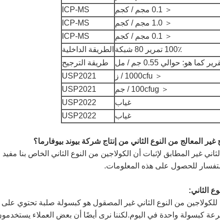
＜ 0.1 مجم / كجم
ICP-MS
＜ 1.0 مجم / كجم
ICP-MS
＜ 0.1 مجم / كجم
ICP-MS
100٪ تمرير 80 شبكة
الطريقة الداخلية
ير كما هو: حوالي 0.55 جم / مل
طريقة الترجيح
＜ 1000cfu / ز
USP2021
＜ 100cfug / جم
USP2021
غياب
USP2022
غياب
USP2022
ير المعالج من النوع الثاني من إنتاج شركة بيوند بيوفارما؟
ثاني غير المطابق لإثبات أن الكولاجين من النوع الثاني الخاص بنا مفيد
ستفسار للحصول على هذه المعلومات.
ع الثاني:
ية للكولاجين من النوع الثاني غير المصقول هو كبسولة صلبة تحتوي على
لجرعة كبسولة واحدة في اليوم.لكننا نرى أيضًا أن بعض العملاء يستخدمو