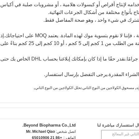
ستخدامه لإنتاج أقراص أو كبسولات هلامية ، أو مشروبات صلبة في أكياس
نتاج بأنواع مختلفة من أشكال الجرعات النهائية.
 تشترك في شيء واحد ، وهو صحة المفاصل فقط.
نظرًا لأن المادة ذات قيمة عالية ، فإننا لا نقوم بتسوية موك لهذه المادة. يعتمد MOQ على احتياجاتك.إ
كنت تريد عينات تجريبية ، يمكنك وضع عينة من الطلب من 1 كجم إلى 5 كجم ، أو 10 كجم إلى 25 كجم بناءً على
يمكننا تقديم عينة مجانية من 30 جرامًا.نقدر حقًا ما إذا كان بإمكانك إبلاغنا بحساب DHL الخاص بك حتى
الشراء المقدرة.يرجى التفضل بإرسال استفسار.
,
,
ه
مسحوق الكولاجين من النوع الثاني,تحلل الكولاجين من النوع الثاني
ل استفسارك مباشرة لنا
Beyond Biopharma Co.,Ltd.
اتصل شخص:
Mr. Michael Qiao
الهاتف ::
+86 21 65010906