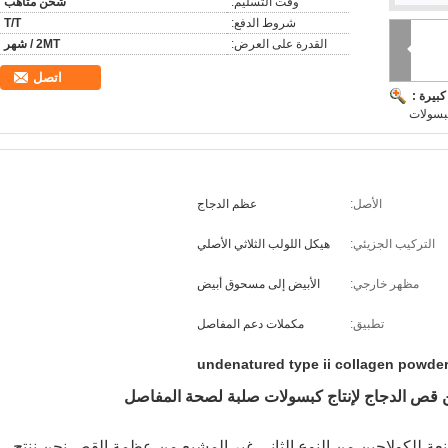
وقت التسليم:
شحن متأهّب
شروط الدفع:
T/T
القدرة على العرض:
2MT / شهر
اتصل
بيرة :
بسولات
الأصل:
عظم الدجاج
التركيب الجزيئي:
هيكل اللولب الثلاثي الأصلي
مظهر خارجي:
الأبيض إلى مسحوق أبيض
تطبيق:
مكملات دعم المفاصل
undenatured type ii collagen powde
 من قص الدجاج لإنتاج كبسولات صلبة لصحة المفاصل
We هي شركة مصنعة للكولاجين من النوع الثاني غير المشبع من عظمة القص.نحن ننتج