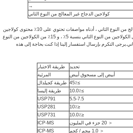
→
كولاجين الدجاج غير المعالج من النوع الثاني
مواصفات نوع الكولاجين الدجاج غير المعالج من النوع الثاني ، أدناه مواصفات تحتوي على 10٪ محتوى كولاجين
من النوع الثاني.لدينا مواصفات أخرى مثل الكولاجين من النوع الثاني بنسبة 5٪ ، و 15٪ من الكولاجين من النوع
النوع الثاني.يرجى التكرم بإرسال استفسار إلينا إذا كنت بحاجة إلى هذه
تحديد
طريقة الاختبار
أبيض إلى مسحوق أبيض
المرئية
≥45٪
طريقة كجيلدال
≥10.0٪
طريقة إليسا
USP791
5.5-7.5
USP281
≤10٪
USP731
≤10.0٪
＜ 20 جزء في المليون
ICP-MS
＜ 1.0 مجم / كجم
ICP-MS