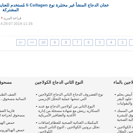
عجان الدجاج المنشأ غير مختبَرة نوع Ii Collagen مُستخدم للعن
المشتركة
قراءة المزيد
2019-11-26 14:28:07
>|
>>
10
9
8
7
6
5
4
3
جين بالماء
النوع الثاني الدجاج الكولاجين
مسحوق 
أبيض يحلم
نوع الغضروف الدجاج الثاني الدجاج الكولاجين
الصف الطبي
جلود البقر
التي تنتجها عملية التحلل الإنزيمي
والبقوليات
النوع الثاني من كولاجين الدجاج مع عديد
 في السمك
السكاريد ريتش مع شهادة مسجلة من إدارة
فارما الص
وق للبشرة
الأغذية والعقاقير الأمريكية
مسحوق لجراحة ال
ئية الصحية
المكملات الغذائية الصحية للعظام إضافات
حمض الهيال
 الكولاجين
تحلل بروتين الكولاجين ، النوع الثاني الببتيد
حمض الهيالورون
لاجين الحلال
الكولاجين