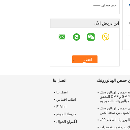
اية
—— جيم فندلي
ابن دردش الآن
حمض الهيالورونيك
اتصل بنا
ة حمض الهيالورونيك
اتصل بنا
السائبة مسحوق ، GMP و DMF التحقق
اطلب اقتباس
هيالورونات الصوديوم
E-Mail
ف حمض الهيالورونيك
عيون من صحة العين
خريطة الموقع
ورونيك للطعام 90٪
موقع الجوال
يك بدرجة مستحضرات