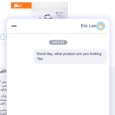
اتصل
Eric Lee
2
1
<<
|<
Page 1 of 14
8:29 AM
Good day, what product are you looking 
for?
معلومات عنا
مسحوق الكولا
معلومات عنا
من مسحوق أبيض / 
الكولاجين من العشب - 
جولة في المعمل
والجلود 
مراقبة الجودة
الفورية للذوبان
الكولاجين مسح
المكملات الغذا
تحليلي الأسماك البحرية
نوع 1 ، مسحوق الكو