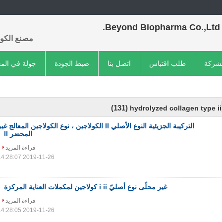
Beyond Biopharma Co.,Ltd.
مصنع الكول
لشركة
طلب اقتباس
اتصل بنا
ضبط الجودة
جولة في الم
(131)
hydrolyzed collagen type ii
التركيبة الجزيئية النوع الأصلي II الكولاجين ، نوع الكولاجين المعالج غي
المحضر II
قراءة المزيد
2019-11-26 14:28:07
غير محلّى نوع أصليّ i ii كولاجين لمكملات العناية المركزة
قراءة المزيد
2019-11-26 14:28:05