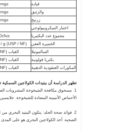
قيادة
≤0.5mg / كغ
والزئبق
≤0.1mg / كغ
زرنيخ
≤0.1mg / كغ
اختبار الميكروبيولوجي
مجموع عدد البكتيريا
≤1000cfu / ز
الخميرة العفن
 / g (USP / NF)
السالمونيلا
الغياب (USP / NF)
بكتريا قولونية
الغياب (USP / NF)
المكورات العنقودية الذهبية
الغياب (USP / NF)
تظهر الدراسة أن ببتيدات الكولاجين السمكية ت
1. مسحوق مكافحة الشيخوخة المشروبات الصلبة.
الأحماض الأمينية المضادة للشيخوخة.
جلايسين 
2. فوائد صحة الجلد: يتكون الببتيد البحري من
الصحية.
أخذ الكولاجين البحري هو على المدى ا