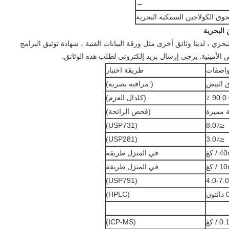
→
ق الكولاجين السمكية البحرية
البحرية
ي ، لدينا وثائق أخرى مثل ورقة البيانات الفنية ، شهادة توثيق البرامج
 الأمينية.
يرجى إرسال بريد إلكتروني لطلب هذه الوثائق.
اصفات
طريقة اختبار
 البيض
( مراقبة بصرية)
(كلدال العزم)
 مميزة
(فحص الرائحة)
(USP731)
≤8.0٪
(USP281)
≤3.0٪
في المنزل طريقة
في المنزل طريقة
(USP791)
4.0-7.0
ن
(HPLC)
(ICP-MS)