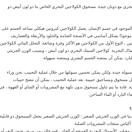
حري مع ذوبان جيدة.
مسحوق الكولاجين البحري الخاص بنا ذو لون أبيض ذو
يعمل الكولاجين كبروتين هيكلي يساعد الجسم على
 موجودًا بشكل أساسي في الأنسجة الضامة والجلود والأربطة والغضاريف
ين ، النوع الأول من الكولاجين هو الأكثر وفرة وشائعة.
التحلل المائي الكولاجين
اك البحرية.
كولاجين السمك البحري ذو لون أبيض ، وبسبب الوزن الجزيئي
بارد.
يمكن أن يمتصه الجسم البشري ويمتصه بسهولة.
يولة جيدة.
ولكن يمكن تحسين سيولتها من خلال عملية التحبيب.
نحن وراء
كل مسحوق ومساحيق حبيبية.
بعد عملية التحبيب ، يمكن أن تنضج حبيبات
ة.
عادة ما يتم تناول مسحوق بدون نكهة مع المشروبات أو الشاي أو القهوة ، في
 البارد أو الماء الساخن.
؟
الوزن الجزيئي الصغير يجعل المسحوق ذو قابلية
أكياس منتجات المشروبات الصلبة.
مقياس الأسماك البحرية العميقة أو الجلد ، فهو خالي من مرض جنون البقر أو