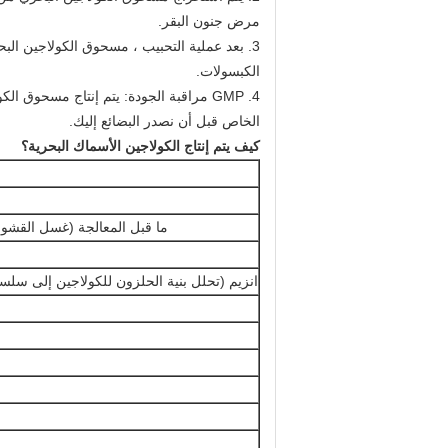
مرض جنون البقر.
3. بعد عملية التحبيب ، مسحوق الكولاجين ال
الكبسولات.
4. GMP مراقبة الجودة: يتم إنتاج مسحوق الكولاجين الذي زودنا به في GMP وفقا لمتطلبات GMP.
الخاص قبل أن نصدر البضائع إليك.
كيف يتم إنتاج الكولاجين الأسماك البحرية؟
ما قبل المعالجة (غسل القشور 
انزيم (تحلل بنية الحلزون للكولاجين إلى سلس