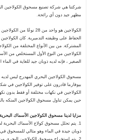
شركتنا هي شركة تصنيع مسحوق الكولاجين الب
مظهر جيد دون أي رائحة.
الكولاجين هو واحد من 28 نوعًا من الكولاجين الموجود في جسم الإنسان.
الحفاظ على وظيفته التدميرية.
كان الكولاجين
المشتركة.
من بين الأنواع المختلفة من الكولاج
الكولاجين من النوع الأول المستخلص من الأسم
الصغير ، فإنه لديه ذوبان جيد للغاية في الماء ال
مسحوق الكولاجين البحري المهدرج ليس لديه س
بيوفارما قادرون على توفير الكولاجين في ش
الكولاجين في نكهات مختلفة أو فقط بدون نكه
حين يمكن تناول مسحوق الكولاجين المنكه بالماء
مزايا لدينا مسحوق الكولاجين الأسماك البحرية
1. يتم تحلل مسحوق كولاج الأسماك البحرية لدينا في الوزن الجزيئي الصغير ؛
ذوبان جيدة في الماء وهو مثالي للمسحوق في 
2. يتم استخراج مسحوق الكولاجين البحري من 